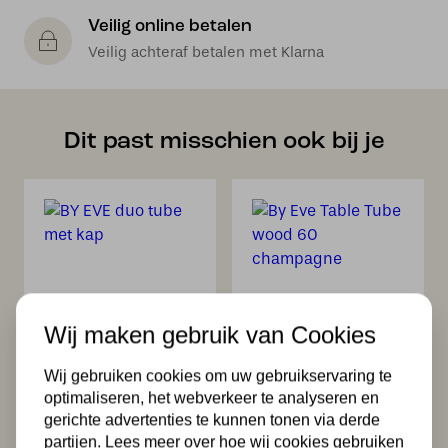
Veilig online betalen
Veilig achteraf betalen met Klarna
Dit past misschien ook bij je
Wij maken gebruik van Cookies
BY EVE duo tube
By Eve Table Tube
met kap
wood 60
champagne
2.393,00
Wij gebruiken cookies om uw gebruikservaring te
1.649,00
optimaliseren, het webverkeer te analyseren en
gerichte advertenties te kunnen tonen via derde
partijen. Lees meer over hoe wij cookies gebruiken