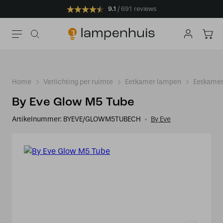
9.1
691 reviews
Home
Verlichting per ruimte
Eetkamer lampen
Eetkamer
By Eve Glow M5 Tube
Artikelnummer:
BYEVE/GLOWM5TUBECH
By Eve