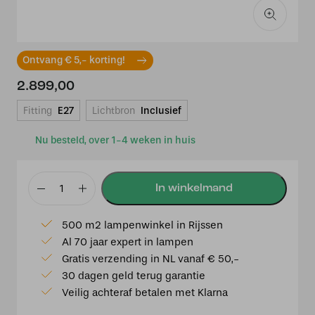
Ontvang € 5,- korting!
2.899,00
Fitting
E27
Lichtbron
Inclusief
Nu besteld, over 1-4 weken in huis
By
Eve
500 m2 lampenwinkel in Rijssen
Glow
Al 70 jaar expert in lampen
M5
Gratis verzending in NL vanaf € 50,-
Tube
30 dagen geld terug garantie
aantal
Veilig achteraf betalen met Klarna