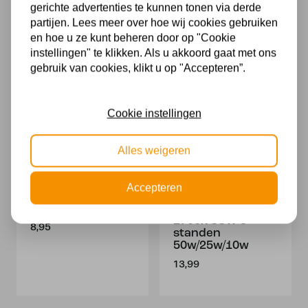
2700K 40D
watt
gerichte advertenties te kunnen tonen via derde
Dimtone
partijen. Lees meer over hoe wij cookies gebruiken
9,95
12,99
en hoe u ze kunt beheren door op "Cookie
instellingen" te klikken. Als u akkoord gaat met ons
gebruik van cookies, klikt u op "Accepteren”.
Cookie instellingen
Alles weigeren
Led Gu10 3w =
Philips
Accepteren
35w Dimbaar
Sceneswitch Led
2100K
GU10 5w/50w
2700k SSW 3
8,95
standen
50w/25w/10w
13,99