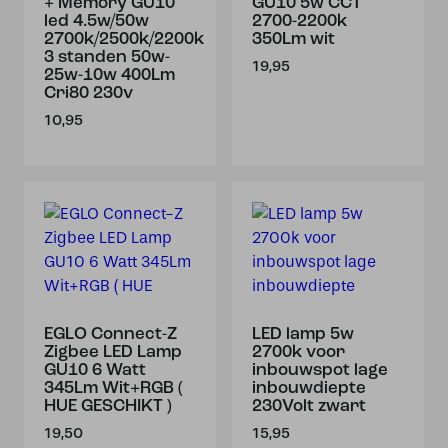
+ Memory GU10
GU10 5w CCT
led 4.5w/50w
2700-2200k
2700k/2500k/2200k
350Lm wit
3 standen 50w-
19,95
25w-10w 400Lm
Cri80 230v
10,95
EGLO Connect-Z
LED lamp 5w
Zigbee LED Lamp
2700k voor
GU10 6 Watt
inbouwspot lage
345Lm Wit+RGB (
inbouwdiepte
HUE GESCHIKT )
230Volt zwart
19,50
15,95