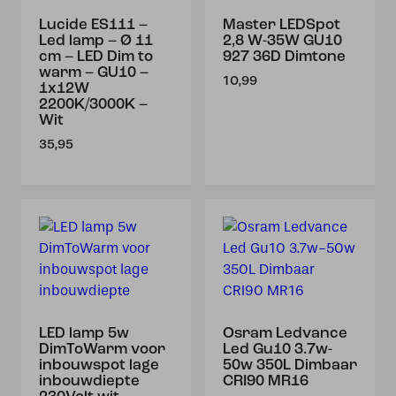
Lucide ES111 –
Master LEDSpot
Led lamp – Ø 11
2,8 W-35W GU10
cm – LED Dim to
927 36D Dimtone
warm – GU10 –
10,99
1x12W
2200K/3000K –
Wit
35,95
LED lamp 5w
Osram Ledvance
DimToWarm voor
Led Gu10 3.7w-
inbouwspot lage
50w 350L Dimbaar
inbouwdiepte
CRI90 MR16