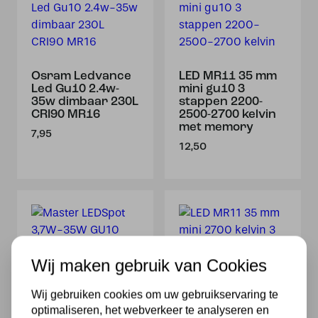
Osram Ledvance
LED MR11 35 mm
Led Gu10 2.4w-
mini gu10 3
35w dimbaar 230L
stappen 2200-
CRI90 MR16
2500-2700 kelvin
met memory
7,95
12,50
Wij maken gebruik van Cookies
Wij gebruiken cookies om uw gebruikservaring te
Master LEDSpot
LED MR11 35 mm
optimaliseren, het webverkeer te analyseren en
3,7W-50W GU10
mini 2700 kelvin 3