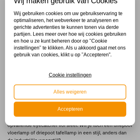
Wij maken gebruik van Cookies
combineer deze met opvallende kleuren zoals
donkerblauw of groen. Qua materialen kun je de
Wij gebruiken cookies om uw gebruikservaring te
industriële tripod lamp goed combineren met metaal,
optimaliseren, het webverkeer te analyseren en
ijzer of brons. De veelzijdige driepoot lamp heeft vele
gerichte advertenties te kunnen tonen via derde
opties wat betreft styling in jouw interieur!
partijen. Lees meer over hoe wij cookies gebruiken
en hoe u ze kunt beheren door op "Cookie
Driepoot lamp kopen in verschillende
instellingen" te klikken. Als u akkoord gaat met ons
uitvoeringen
gebruik van cookies, klikt u op "Accepteren”.
Alle tripod lampen hebben met elkaar gemeen dat ze
over drie poten beschikken, maar toch zijn al onze
Cookie instellingen
driepoot lampen allemaal verschillend. We hebben
diverse verschillende uitvoeringen als het gaat om tripod
Alles weigeren
lampen. Driepoot lampen zijn tijdloos en hebben een
luchtige uitstraling. Ze zorgen voor veel licht, maar ogen
Accepteren
niet erg zwaar, stoer of té robuust. In combinatie met de
juiste
lichtbron
maak je van de statieflamp een echte
opvallende eyecatcher vol sfeer. Wil je toch een driepoot
vloerlamp of driepoot tafellamp in een stijl, anders dan