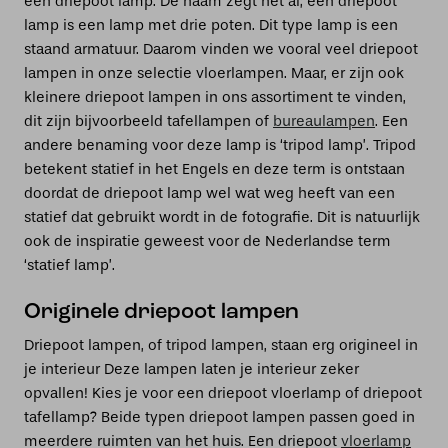
een driepoot lamp. De naam zegt het al; een driepoot
lamp is een lamp met drie poten. Dit type lamp is een
staand armatuur. Daarom vinden we vooral veel driepoot
lampen in onze selectie vloerlampen. Maar, er zijn ook
kleinere driepoot lampen in ons assortiment te vinden,
dit zijn bijvoorbeeld tafellampen of
bureaulampen
. Een
andere benaming voor deze lamp is ‘tripod lamp’. Tripod
betekent statief in het Engels en deze term is ontstaan
doordat de driepoot lamp wel wat weg heeft van een
statief dat gebruikt wordt in de fotografie. Dit is natuurlijk
ook de inspiratie geweest voor de Nederlandse term
‘statief lamp’.
Originele driepoot lampen
Driepoot lampen, of tripod lampen, staan erg origineel in
je interieur Deze lampen laten je interieur zeker
opvallen! Kies je voor een driepoot vloerlamp of driepoot
tafellamp? Beide typen driepoot lampen passen goed in
meerdere ruimten van het huis. Een driepoot
vloerlamp