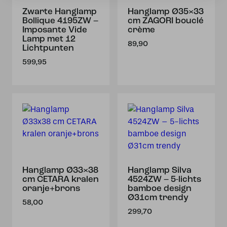
Zwarte Hanglamp
Hanglamp Ø35×33
Bollique 4195ZW –
cm ZAGORI bouclé
Imposante Vide
crème
Lamp met 12
89,90
Lichtpunten
599,95
Hanglamp Ø33×38
Hanglamp Silva
cm CETARA kralen
4524ZW – 5-lichts
oranje+brons
bamboe design
Ø31cm trendy
58,00
299,70