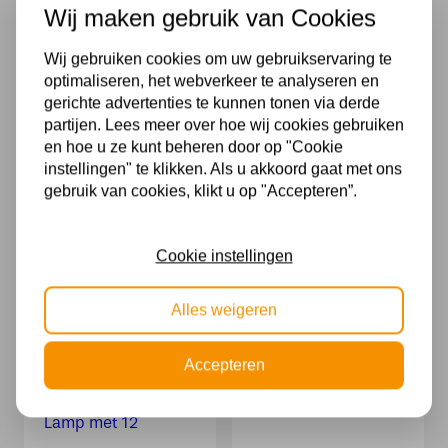
Wij maken gebruik van Cookies
Wij gebruiken cookies om uw gebruikservaring te
optimaliseren, het webverkeer te analyseren en
gerichte advertenties te kunnen tonen via derde
partijen. Lees meer over hoe wij cookies gebruiken
en hoe u ze kunt beheren door op "Cookie
instellingen" te klikken. Als u akkoord gaat met ons
gebruik van cookies, klikt u op "Accepteren”.
Hanglamp Riva
TRIO Select,
rond 8 lichts
Hanglamp,
platinum
Cala;incl. 10 x
Cookie instellingen
986,00
569,99
Alles weigeren
Accepteren