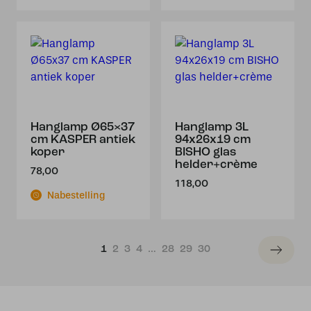
Hanglamp Ø65×37
Hanglamp 3L
cm KASPER antiek
94x26x19 cm
koper
BISHO glas
helder+crème
78,00
118,00
Nabestelling
1
2
3
4
…
28
29
30