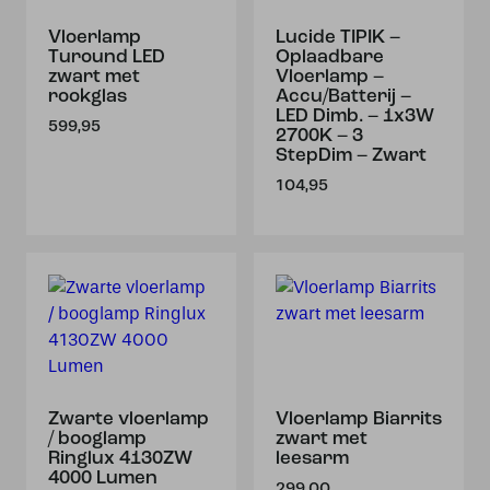
Vloerlamp
Lucide TIPIK –
Turound LED
Oplaadbare
zwart met
Vloerlamp –
rookglas
Accu/Batterij –
LED Dimb. – 1x3W
599,95
2700K – 3
StepDim – Zwart
104,95
Zwarte vloerlamp
Vloerlamp Biarrits
/ booglamp
zwart met
Ringlux 4130ZW
leesarm
4000 Lumen
299,00