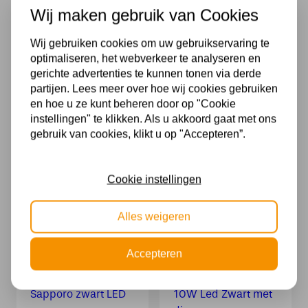
Wij maken gebruik van Cookies
Wij gebruiken cookies om uw gebruikservaring te
optimaliseren, het webverkeer te analyseren en
gerichte advertenties te kunnen tonen via derde
partijen. Lees meer over hoe wij cookies gebruiken
en hoe u ze kunt beheren door op "Cookie
instellingen" te klikken. Als u akkoord gaat met ons
ETH Kim
Lucide GILLY –
gebruik van cookies, klikt u op "Accepteren”.
Vloerlamp 1x
Oplaadbare
GU10 Anodic
Leeslamp –
Brown
Accu/Batterij –
Cookie instellingen
LED Dimb. – 1x3W
189,00
2700K – Zwart
119,95
Alles weigeren
Accepteren