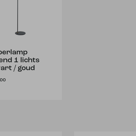
oerlamp
end 1 lichts
art / goud
,00