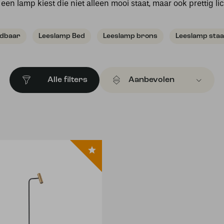
 een lamp kiest die niet alleen mooi staat, maar ook prettig lic
adbaar
Leeslamp Bed
Leeslamp brons
Leeslamp staa
Alle filters