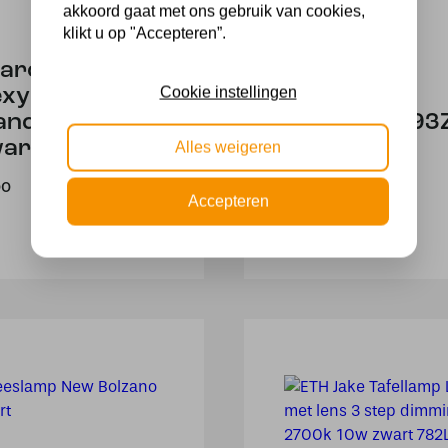
akkoord gaat met ons gebruik van cookies,
klikt u op "Accepteren”.
arch Light
Zwarte
Cookie instellingen
exy LED
leeslamp
andlamp
Daphne 339
art/Chrome
Alles weigeren
159,95
00
Accepteren