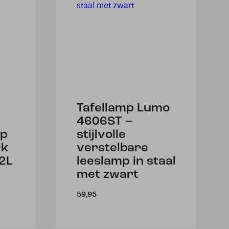
Tafellamp Lumo
4606ST –
ep
stijlvolle
0k
verstelbare
2L
leeslamp in staal
met zwart
59,95