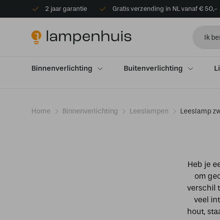
2 jaar garantie
Gratis verzending in NL vanaf € 50,-
Binnenverlichting
Buitenverlichting
L
Home
Binnenverlichting
Leeslampen
Leeslamp zw
Heb je e
om gec
verschil 
veel in
hout, sta