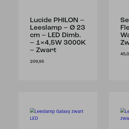
Lucide PHILON –
Se
Leeslamp – Ø 23
Fl
cm – LED Dimb.
W
– 1×4,5W 3000K
Zw
– Zwart
45,
209,95