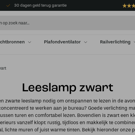
30 dagen geld terug garantie
ichtbronnen
Plafondventilator
Railverlichting
art
Leeslamp zwart
en zwarte leeslamp nodig om ontspannen te lezen in de avond,
oncentreerd te werken aan je bureau? Goede verlichting ma
tussen turen en comfortabel lezen. Bovendien is zwart een kl
terieurs vanzelf klopt: rustig, tijdloos en makkelijk te combin
al, lichte muren of juist warme tinten. Bekijk hieronder onze