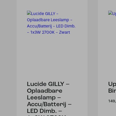
Lucide GILLY –
Up
Oplaadbare
Bi
Leeslamp –
149
Accu/Batterij –
LED Dimb. –