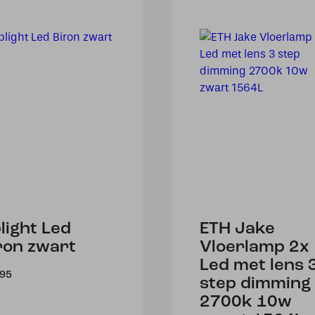
light Led
ETH Jake
ron zwart
Vloerlamp 2x
Led met lens 
,95
step dimming
2700k 10w