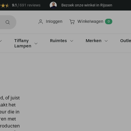
9.1
691 reviews
Bezoek onze winkel in Rijssen
Inloggen
Winkelwagen
0
Tiffany
Ruimtes
Merken
Outle
Lampen
 of juist
akt het
eur die in
eren met
 producten