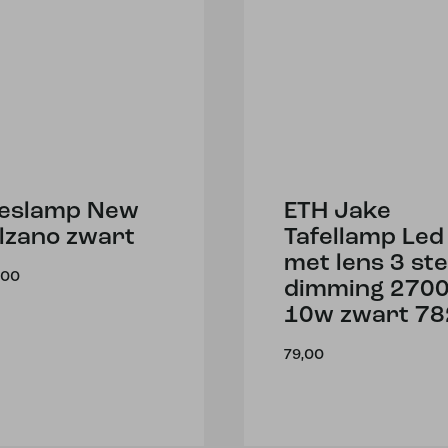
eslamp New
ETH Jake
lzano zwart
Tafellamp Led
met lens 3 st
,00
dimming 270
10w zwart 78
79,00