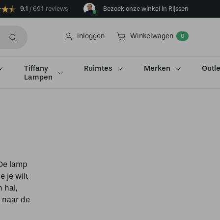
9.1
691 reviews
Bezoek onze winkel in Rijssen
Inloggen
Winkelwagen
0
Tiffany
Ruimtes
Merken
Outle
Lampen
 De lamp
 je wilt
 hal,
 naar de