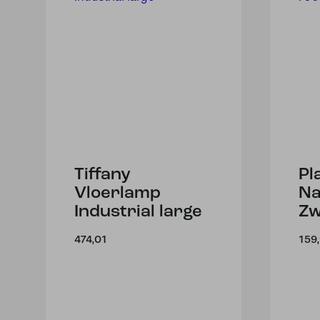
Tiffany
Pl
Vloerlamp
Na
Industrial large
Zw
474,01
159