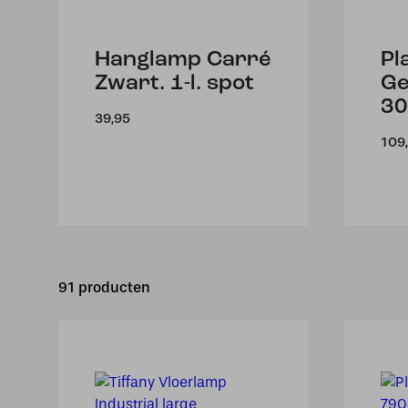
Hanglamp Carré
Pl
Zwart. 1-l. spot
G
30
39,95
109
91 producten