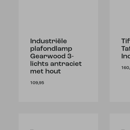
Industriële
Ti
plafondlamp
Ta
Gearwood 3-
In
lichts antraciet
160
met hout
109,95