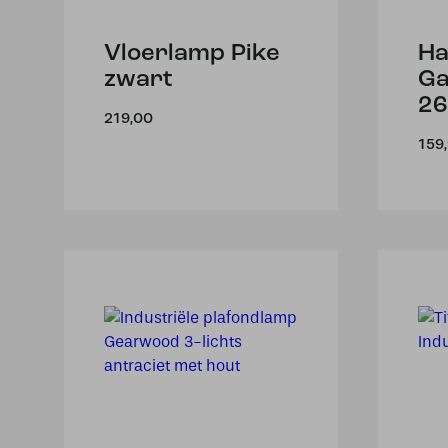
Vloerlamp Pike
Ha
zwart
Ga
26
219,00
159