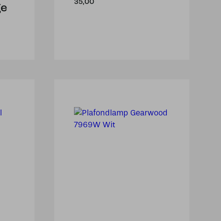
35,00
ge