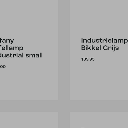
ffany
Industrielamp
fellamp
Bikkel Grijs
dustrial small
139,95
,00