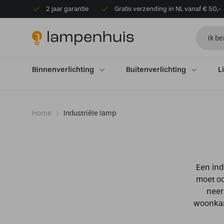
2 jaar garantie
Gratis verzending in NL vanaf € 50,-
Binnenverlichting
Buitenverlichting
L
Home
Industriële lamp
Een ind
moet oo
neer
woonkam