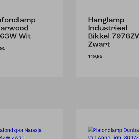
afondlamp
Hanglamp
earwood
Industrieel
63W Wit
Bikkel 7978Z
Zwart
,95
119,95