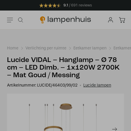
9.1
691 reviews
Home
Verlichting per ruimte
Eetkamer lampen
Eetkamer
Lucide VIDAL – Hanglamp – Ø 78
cm – LED Dimb. – 1x120W 2700K
– Mat Goud / Messing
Artikelnummer:
LUCIDE/46403/99/02
Lucide lampen