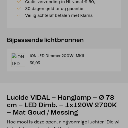
Gratis verzending in NL vanaf € 50,-
-
30 dagen geld terug garantie
Ø
Veilig achteraf betalen met Klarna
78
cm
-
LED
Bijpassende lichtbronnen
Dimb.
-
iON LED Dimmer 200W-MKII
1x120W
59,95
2700K
-
Mat
Goud
/
Lucide VIDAL – Hanglamp – Ø 78
Messing
cm – LED Dimb. – 1x120W 2700K
aantal
– Mat Goud / Messing
Hoe mooi is deze open, ringvormige luchter! Die wil