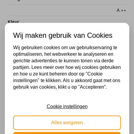
A ++
Kleur
Goud
,
Messing
Wij maken gebruik van Cookies
Materiaal
Wij gebruiken cookies om uw gebruikservaring te
optimaliseren, het webverkeer te analyseren en
Metaal, Acryl
gerichte advertenties te kunnen tonen via derde
partijen. Lees meer over hoe wij cookies gebruiken
Met lichtbron
en hoe u ze kunt beheren door op "Cookie
Inclusief
instellingen" te klikken. Als u akkoord gaat met ons
gebruik van cookies, klikt u op "Accepteren”.
Stijl-2
Design, Modern
Cookie instellingen
Voltage
Alles weigeren
230V