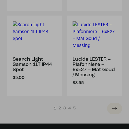
Search Light
Lucide LESTER –
Samson 1LT IP44
Plafonnière –
Spot
6xE27 – Mat Goud
/ Messing
35,00
88,95
1
2
3
4
5