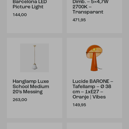
Barcelona LED
Dimb. – 5×4,7W
Picture Light
2700K –
Transparant
144,00
471,95
Hanglamp Luxe
Lucide BARONE –
School Medium
Tafellamp – Ø 38
20’s Messing
cm – 1xE27 –
Oranje | Vibes
263,00
149,95