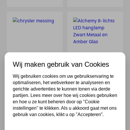
Hanglamp
Alchemy 8-lichts
Chrysler 20’s
LED hanglamp
Wij maken gebruik van Cookies
Messing
Zwart Metaal en
Amber Glas
292,00
Wij gebruiken cookies om uw gebruikservaring te
920,00
optimaliseren, het webverkeer te analyseren en
gerichte advertenties te kunnen tonen via derde
partijen. Lees meer over hoe wij cookies gebruiken
en hoe u ze kunt beheren door op "Cookie
instellingen" te klikken. Als u akkoord gaat met ons
gebruik van cookies, klikt u op "Accepteren”.