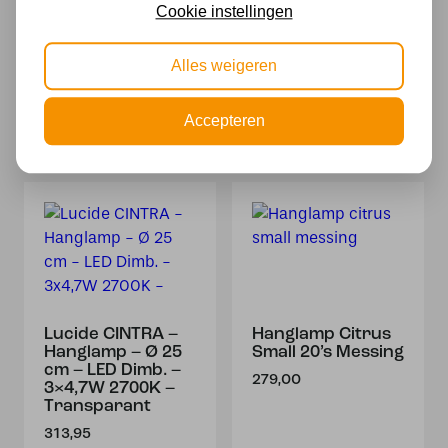
Cookie instellingen
Hanglamp Bollique
Tafellamp
3497ME Messing
Reflexion 2683ME
Alles weigeren
Messing 23cm
69,95
hoog E27 fitting
79,95
Accepteren
Lucide CINTRA –
Hanglamp Citrus
Hanglamp – Ø 25
Small 20’s Messing
cm – LED Dimb. –
279,00
3×4,7W 2700K –
Transparant
313,95