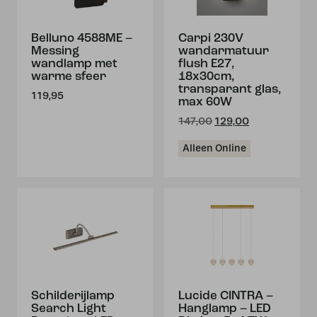
Belluno 4588ME –
Carpi 230V
Messing
wandarmatuur
wandlamp met
flush E27,
warme sfeer
18x30cm,
transparant glas,
119,95
max 60W
Oorspronkelijke
Huidige
147,00
129,00
prijs
prijs
was:
is:
Alleen Online
€147,00.
€129,00.
Schilderijlamp
Lucide CINTRA –
Search Light
Hanglamp – LED