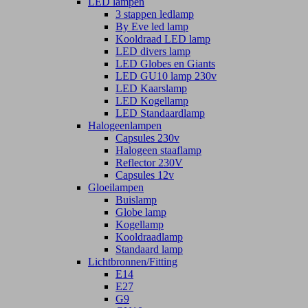
LED lampen
3 stappen ledlamp
By Eve led lamp
Kooldraad LED lamp
LED divers lamp
LED Globes en Giants
LED GU10 lamp 230v
LED Kaarslamp
LED Kogellamp
LED Standaardlamp
Halogeenlampen
Capsules 230v
Halogeen staaflamp
Reflector 230V
Capsules 12v
Gloeilampen
Buislamp
Globe lamp
Kogellamp
Kooldraadlamp
Standaard lamp
Lichtbronnen/Fitting
E14
E27
G9