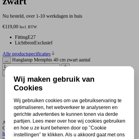
zwart
Nu besteld, over 1-10 werkdagen in huis
€
119,00
Incl. BTW
Fitting
E27
Lichtbron
Exclusief
Alle productspecificaties
Hanglamp Memphis 40 cm zwart aantal
Toevoegen aan winkelwagen
Wij maken gebruik van
Cookies
500 m2 lampenwinkel in Rijssen
Al 70 jaar expert in lampen
Wij gebruiken cookies om uw gebruikservaring te
Gratis verzending in NL vanaf € 50,-
30 dagen geld terug garantie
optimaliseren, het webverkeer te analyseren en
Veilig achteraf betalen met Klarna
gerichte advertenties te kunnen tonen via derde
partijen. Lees meer over hoe wij cookies gebruiken
Artikelnummer:
BLIJDESIGN/HLMEMPHIS40ZWART
en hoe u ze kunt beheren door op "Cookie
Categorieën:
Alleen afhalen
,
Binnenverlichting
,
Blij Design
hanglamp
,
Design hanglamp
,
Eetkamer lamp design
,
Eetkamer
instellingen" te klikken. Als u akkoord gaat met ons