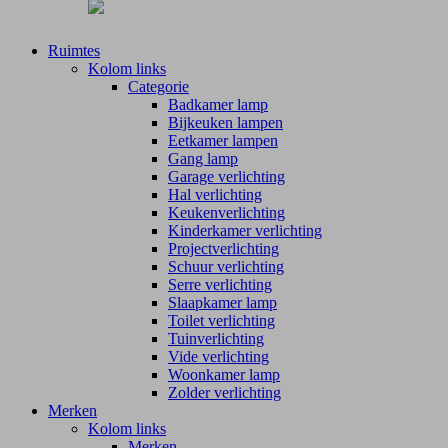
Ruimtes
Kolom links
Categorie
Badkamer lamp
Bijkeuken lampen
Eetkamer lampen
Gang lamp
Garage verlichting
Hal verlichting
Keukenverlichting
Kinderkamer verlichting
Projectverlichting
Schuur verlichting
Serre verlichting
Slaapkamer lamp
Toilet verlichting
Tuinverlichting
Vide verlichting
Woonkamer lamp
Zolder verlichting
Merken
Kolom links
Merken