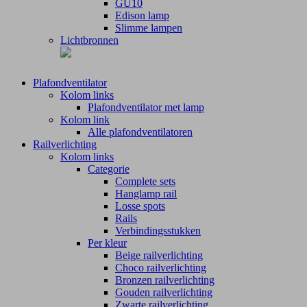
GU10
Edison lamp
Slimme lampen
Lichtbronnen
Plafondventilator
Kolom links
Plafondventilator met lamp
Kolom link
Alle plafondventilatoren
Railverlichting
Kolom links
Categorie
Complete sets
Hanglamp rail
Losse spots
Rails
Verbindingsstukken
Per kleur
Beige railverlichting
Choco railverlichting
Bronzen railverlichting
Gouden railverlichting
Zwarte railverlichting