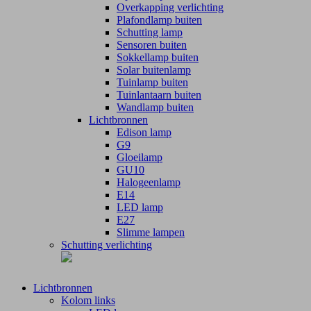
Overkapping verlichting
Plafondlamp buiten
Schutting lamp
Sensoren buiten
Sokkellamp buiten
Solar buitenlamp
Tuinlamp buiten
Tuinlantaarn buiten
Wandlamp buiten
Lichtbronnen
Edison lamp
G9
Gloeilamp
GU10
Halogeenlamp
E14
LED lamp
E27
Slimme lampen
Schutting verlichting
Lichtbronnen
Kolom links