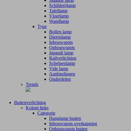
Staande lamp
Schilderijlamp
Tafellamp
Vloerlamp
Wandlamp
Type
Bollen lamp
Dierenlamp
Inbouwspots
Opbouwspots
Japandi lamp
Railverlichting
Schelpenlamp
Vide lamp
Aanbiedingen
Onderdelen
Trends
Buitenverlichting
Kolom links
Categorie
Hanglamp buiten
Inbouwspots overkapping
Opbouwspots buiten