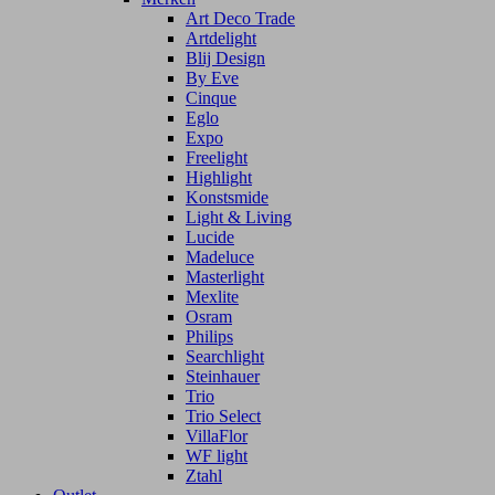
Art Deco Trade
Artdelight
Blij Design
By Eve
Cinque
Eglo
Expo
Freelight
Highlight
Konstsmide
Light & Living
Lucide
Madeluce
Masterlight
Mexlite
Osram
Philips
Searchlight
Steinhauer
Trio
Trio Select
VillaFlor
WF light
Ztahl