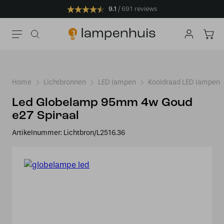
9.1
691 reviews
Home
Lichtbronnen
LED lampen
Kooldraad LED lampen
Led Globelamp 95mm 4w Goud
e27 Spiraal
Artikelnummer:
Lichtbron/L2516.36