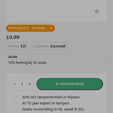
Ontvang € 5,- korting!
13,99
Fitting
E27
Lichtbron
Exclusief
Actie
10% korting bij 10 stuks
Led
Globelamp
500 m2 lampenwinkel in Rijssen
95mm
Al 70 jaar expert in lampen
4w
Gratis verzending in NL vanaf € 50,-
Goud