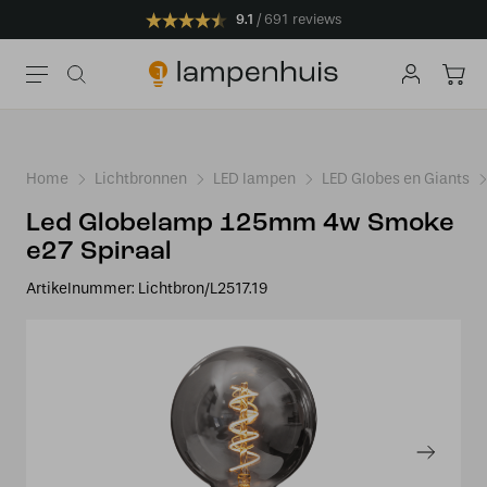
9.1
691 reviews
Home
Lichtbronnen
LED lampen
LED Globes en Giants
Led Globelamp 125mm 4w Smoke
e27 Spiraal
Artikelnummer:
Lichtbron/L2517.19