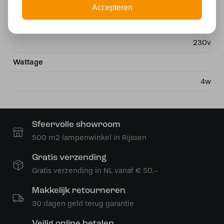
2200
Accepteren
Voltage
230v
Wattage
4w
Sfeervolle showroom
500 m2 lampenwinkel in Rijssen
Gratis verzending
Gratis verzending in NL vanaf € 50,-
Makkelijk retourneren
30 dagen geld terug garantie
Veilig online betalen