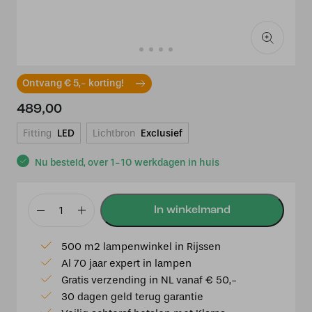
Ontvang € 5,- korting!
489,00
Fitting
LED
Lichtbron
Exclusief
Nu besteld, over 1-10 werkdagen in huis
Hanglamp
Boston
500 m2 lampenwinkel in Rijssen
60
Al 70 jaar expert in lampen
naturel
Gratis verzending in NL vanaf € 50,-
aantal
30 dagen geld terug garantie