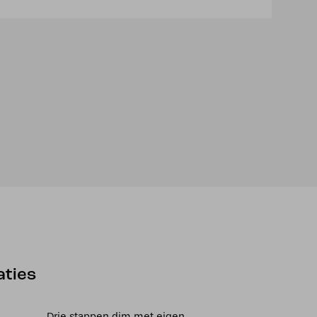
aties
Drie stappen dim met eigen