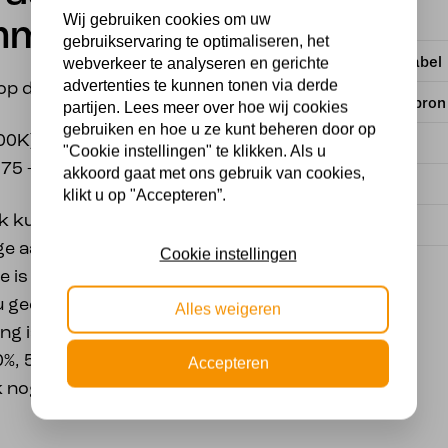
Wij gebruiken cookies om uw
immer
gebruikservaring te optimaliseren, het
Energielabel
webverkeer te analyseren en gerichte
advertenties te kunnen tonen via derde
 op de ouderwetse lamp.
Met lichtbron
partijen. Lees meer over hoe wij cookies
gebruiken en hoe u ze kunt beheren door op
200K)
Kleur
"Cookie instellingen" te klikken. Als u
- 75 – 30 lumen)
akkoord gaat met ons gebruik van cookies,
Fitting
klikt u op "Accepteren”.
 kunt u in drie fases
Wattage
e aan- en
Cookie instellingen
 is in de ledlamp
u geen extra dimmer of
Alles weigeren
ing is het mogelijk om
%, 50% en 20%. In een
Accepteren
k nog eens minder