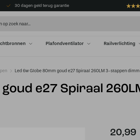
30 dagen geld terug garantie
ichtbronnen
Plafondventilator
Railverlichting
mpen
Led 6w Globe 80mm goud e27 Spiraal 260LM 3-stappen dimm
goud e27 Spiraal 260L
20,99