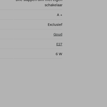
schakelaar
A +
Exclusief
Goud
E27
6 W