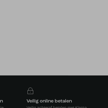
en
Veilig online betalen
ie
Veilig achteraf betalen met Klarna