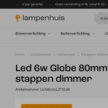
2 jaar garantie
Gratis verzending in NL vanaf € 50,-
Binnenverlichting
Buitenverlichting
L
Home
Lichtbronnen
LED lampen
3 stappen ledla
Led 6w Globe 80mm 
stappen dimmer
Artikelnummer:
Lichtbron/L2715.36