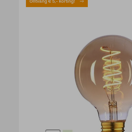
Ontvang € 5,- korting!