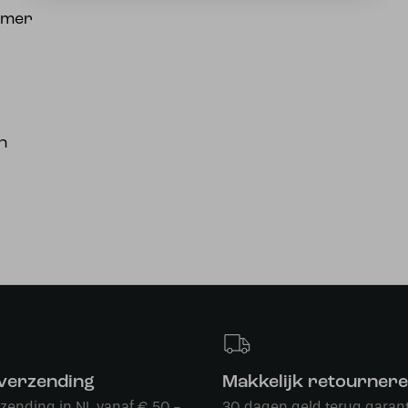
immer
n
 verzending
Makkelijk retourner
rzending in NL vanaf € 50,-
30 dagen geld terug garant