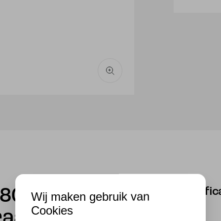
3-
stappen
dimmer
aantal
Specific
e 80mm
Wij maken gebruik van
Cookies
raal 260LM
Dimbaar