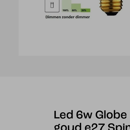
Led 6w Glob
goud e27 Spi