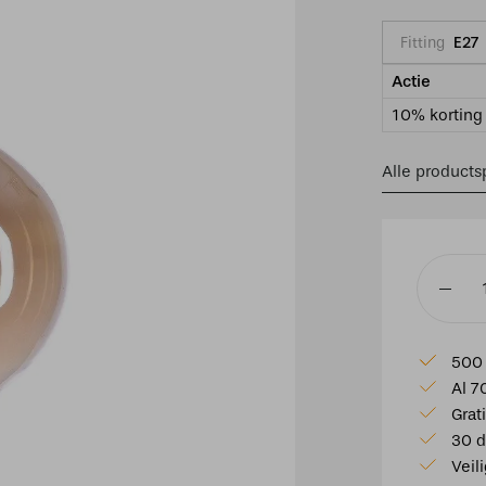
Fitting
E27
Actie
10% korting 
Alle productsp
Led
6w
Globe
500 
80mm
Al 7
goud
Grat
e27
30 d
Spiraal
Veil
260LM