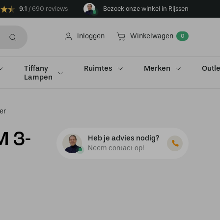
9.1
690 reviews
Bezoek onze winkel in Rijssen
Inloggen
Winkelwagen
0
Tiffany
Ruimtes
Merken
Outle
Lampen
er
M 3-
Heb je advies nodig?
Neem contact op!