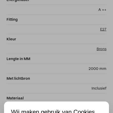
A ++
Fitting
E27
Kleur
Brons
Lengte in MM
2000 mm
Met lichtbron
Inclusief
Materiaal
Glas
Wij maken gebruik van Cookies