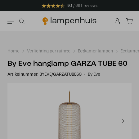
9.1
691 reviews
Home
Verlichting per ruimte
Eetkamer lampen
Eetkamer
By Eve hanglamp GARZA TUBE 60
Artikelnummer:
BYEVE/GARZATUBE60
By Eve