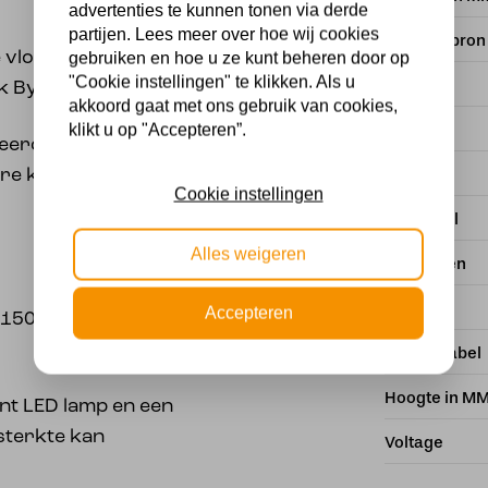
advertenties te kunnen tonen via derde
partijen. Lees meer over hoe wij cookies
Met lichtbron
e vloerlamp met een
gebruiken en hoe u ze kunt beheren door op
"Cookie instellingen" te klikken. Als u
Kleur
k By Eve.
akkoord gaat met ons gebruik van cookies,
Fitting
klikt u op "Accepteren”.
erde grijs teint en is
Stijl
re kleuren ( zie foto
Cookie instellingen
Materiaal
Alles weigeren
Branduren
Dimbaar
Accepteren
 150 cm en de
Energielabel
Hoogte in M
nt LED lamp en een
tsterkte kan
Voltage