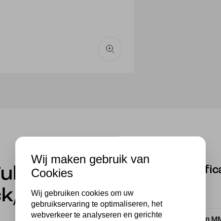
Wij maken gebruik van
Specific
 Tube Wood
Cookies
ck/grey
Wij gebruiken cookies om uw
Merk
gebruikservaring te optimaliseren, het
webverkeer te analyseren en gerichte
Breedte in M