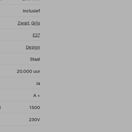
Inclusief
Zwart
,
Grijs
E27
Design
Staal
20.000 uur
Ja
A +
M
1500
230V