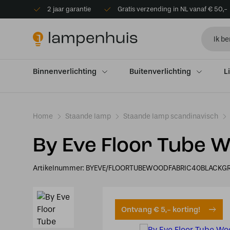
2 jaar garantie
Gratis verzending in NL vanaf € 50,-
Binnenverlichting
Buitenverlichting
L
Home
Staande lamp
Staande lamp scandinavisch
By Eve Floor Tube W
Artikelnummer:
BYEVE/FLOORTUBEWOODFABRIC40BLACKG
Ontvang € 5,- korting!