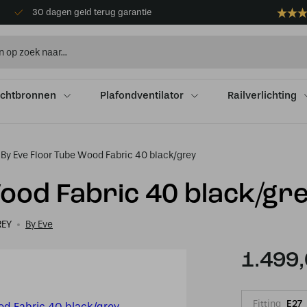
30 dagen geld terug garantie
ichtbronnen
Plafondventilator
Railverlichting
By Eve Floor Tube Wood Fabric 40 black/grey
ood Fabric 40 black/gr
REY
By Eve
1.499
Fitting
E27