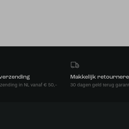
 verzending
Makkelijk retourner
rzending in NL vanaf € 50,-
30 dagen geld terug garant