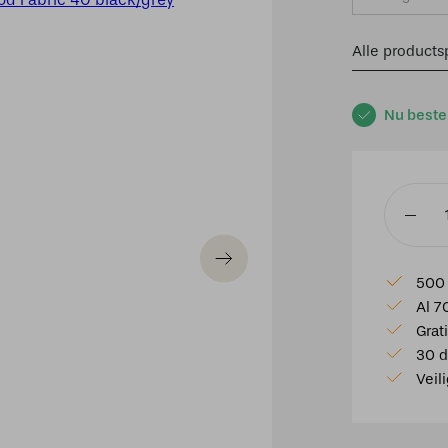
Alle productsp
Nu bestel
By
Eve
Floor
500 
Tube
Al 7
Wood
Grat
Fabric
30 d
40
Veil
black/gr
aantal