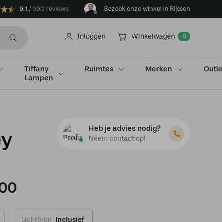
9.1
690 reviews
Bezoek onze winkel in Rijssen
Inloggen
Winkelwagen
0
Tiffany
Ruimtes
Merken
Outle
Lampen
Heb je advies nodig?
ey
Neem contact op!
,00
Lichtbron
Inclusief