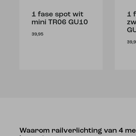
1 fase spot wit
1 
mini TR06 GU10
zw
G
39,95
39,
Waarom railverlichting van 4 m