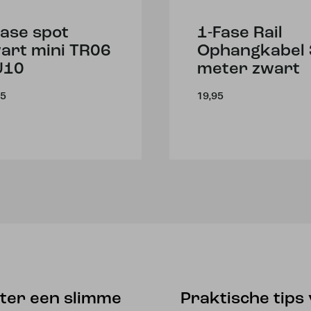
fase spot
1-Fase Rail
art mini TR06
Ophangkabel 
U10
meter zwart
95
19,95
eter een slimme
Praktische tips