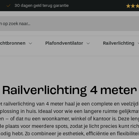
30 dagen geld terug garantie
ichtbronnen
Plafondventilator
Railverlichting
Railverlichting 4 meter
t railverlichting van 4 meter haal je een complete en veelzijd
oplossing in huis. Ideaal voor wie een langere ruimte gelijkmat
en – of dat nu een woonkamer, winkel of kantoor is. Deze len
e plaats voor meerdere spots, zodat je licht precies kunt ric
nodig hebt. Zo combineer je esthetiek, efficiëntie en flexibilitei