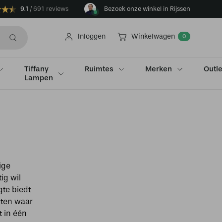
9.1
691 reviews
Bezoek onze winkel in Rijssen
Inloggen
Winkelwagen
0
Tiffany
Ruimtes
Merken
Outle
Lampen
ige
ig wil
gte biedt
hten waar
t in één