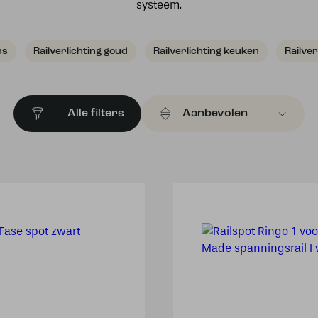
systeem.
ns
Railverlichting goud
Railverlichting keuken
Railver
Alle filters