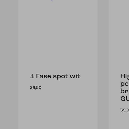
1 Fase spot wit
Hi
pe
39,50
br
G
69,