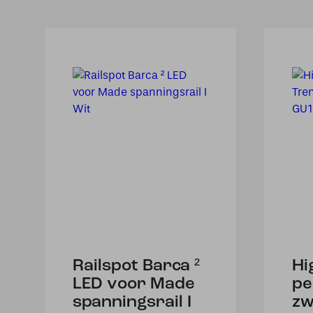
Railspot Barca ²
Hi
LED voor Made
pe
spanningsrail I
zw