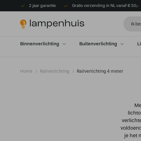
2 jaar garantie
Gratis verzending in NL vanaf € 50,-
Binnenverlichting
Buitenverlichting
L
Home
Railverlichting
Railverlichting 4 meter
Me
licht
verlicht
voldoend
je het 