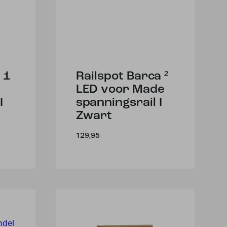
 1
Railspot Barca ²
LED voor Made
I
spanningsrail I
Zwart
129,95