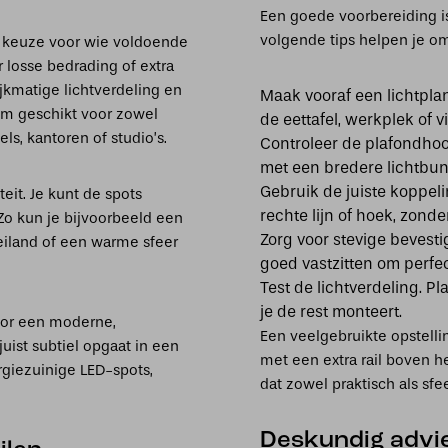
Een goede voorbereiding is 
volgende tips helpen je om
 keuze voor wie voldoende
 losse bedrading of extra
ijkmatige lichtverdeling en
Maak vooraf een lichtplan
em geschikt voor zowel
de eettafel, werkplek of vi
s, kantoren of studio’s.
Controleer de plafondhoog
met een bredere lichtbun
Gebruik de juiste koppeli
teit. Je kunt de spots
rechte lijn of hoek, zonde
 Zo kun je bijvoorbeeld een
Zorg voor stevige bevestig
keiland of een warme sfeer
goed vastzitten om perfec
Test de lichtverdeling. Pl
je de rest monteert.
or een moderne,
Een veelgebruikte opstelli
juist subtiel opgaat in een
met een extra rail boven h
ergiezuinige LED-spots,
dat zowel praktisch als sfee
Deskundig advie