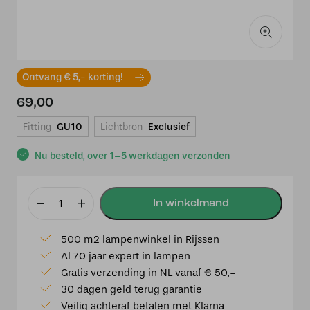
Ontvang € 5,- korting!
69,00
Fitting
GU10
Lichtbron
Exclusief
Nu besteld, over 1–5 werkdagen verzonden
Highlight
1-
500 m2 lampenwinkel in Rijssen
fase
Al 70 jaar expert in lampen
pendel
Gratis verzending in NL vanaf € 50,-
Trend
30 dagen geld terug garantie
wit
Veilig achteraf betalen met Klarna