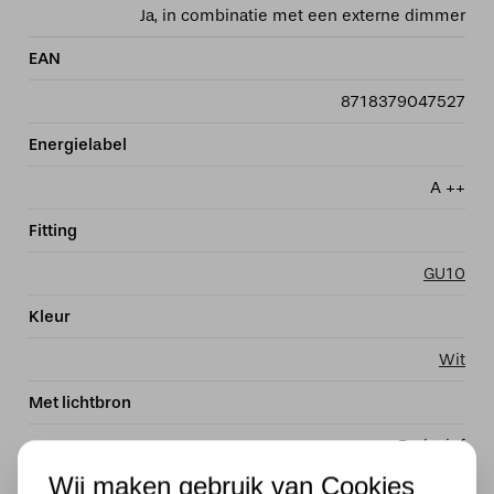
Ja, in combinatie met een externe dimmer
EAN
8718379047527
Energielabel
A ++
Fitting
GU10
Kleur
Wit
Met lichtbron
Exclusief
Wij maken gebruik van Cookies
Stijl-2