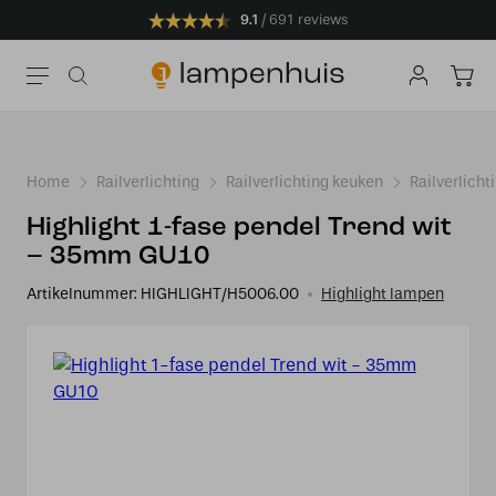
9.1
691 reviews
Home
Railverlichting
Railverlichting keuken
Railverlicht
Highlight 1-fase pendel Trend wit
– 35mm GU10
Artikelnummer:
HIGHLIGHT/H5006.00
Highlight lampen