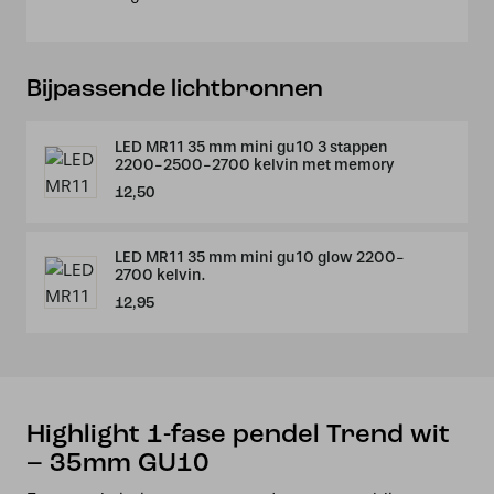
-
35mm
GU10
aantal
Bijpassende lichtbronnen
LED MR11 35 mm mini gu10 3 stappen
2200-2500-2700 kelvin met memory
12,50
LED MR11 35 mm mini gu10 glow 2200-
2700 kelvin.
12,95
Highlight 1-fase pendel Trend wit
– 35mm GU10