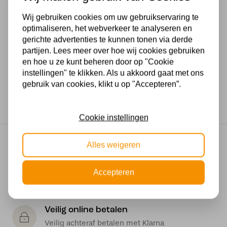
Modern
Wij gebruiken cookies om uw gebruikservaring te
optimaliseren, het webverkeer te analyseren en
Voltage
gerichte advertenties te kunnen tonen via derde
partijen. Lees meer over hoe wij cookies gebruiken
230V
en hoe u ze kunt beheren door op "Cookie
instellingen" te klikken. Als u akkoord gaat met ons
Wattage
gebruik van cookies, klikt u op "Accepteren”.
50 watt
Cookie instellingen
Gratis verzending
Alles weigeren
Gratis verzending in NL vanaf € 50,-
Accepteren
Makkelijk retourneren
30 dagen geld terug garantie
Veilig online betalen
Veilig achteraf betalen met Klarna