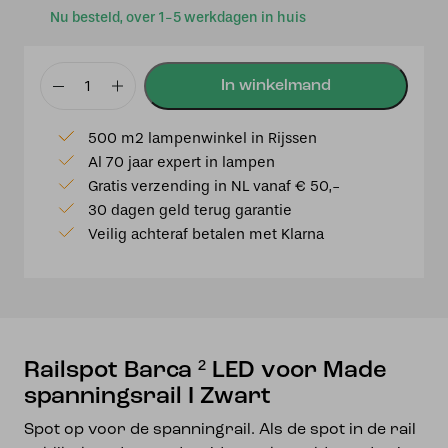
Nu besteld, over 1-5 werkdagen in huis
Railspot
Barca
500 m2 lampenwinkel in Rijssen
²
Al 70 jaar expert in lampen
LED
Gratis verzending in NL vanaf € 50,-
voor
30 dagen geld terug garantie
Made
Veilig achteraf betalen met Klarna
spanningsrail
I
Zwart
aantal
Railspot Barca ² LED voor Made
spanningsrail I Zwart
Spot op voor de spanningrail. Als de spot in de rail