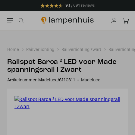
9.1
691 reviews
Home
Railverlichting
Railverlichting zwart
Railverlichti
Railspot Barca ² LED voor Made
spanningsrail I Zwart
Artikelnummer:
Madeluce/6110311
Madeluce