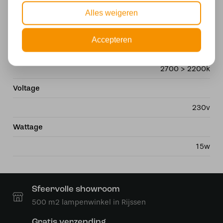
Energielabel
Alles weigeren
A +
Accepteren
Kelvin
2700 > 2200k
Voltage
230v
Wattage
15w
Sfeervolle showroom
500 m2 lampenwinkel in Rijssen
Gratis verzending