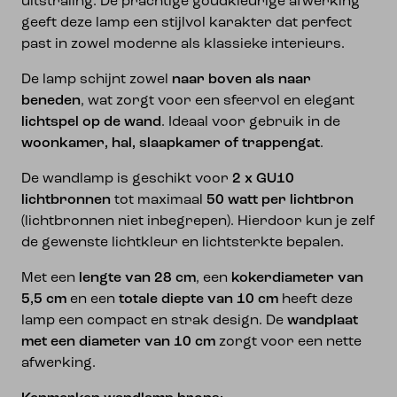
uitstraling. De prachtige goudkleurige afwerking
geeft deze lamp een stijlvol karakter dat perfect
past in zowel moderne als klassieke interieurs.
De lamp schijnt zowel
naar boven als naar
beneden
, wat zorgt voor een sfeervol en elegant
lichtspel op de wand
. Ideaal voor gebruik in de
woonkamer, hal, slaapkamer of trappengat
.
De wandlamp is geschikt voor
2 x GU10
lichtbronnen
tot maximaal
50 watt per lichtbron
(lichtbronnen niet inbegrepen). Hierdoor kun je zelf
de gewenste lichtkleur en lichtsterkte bepalen.
Met een
lengte van 28 cm
, een
kokerdiameter van
5,5 cm
en een
totale diepte van 10 cm
heeft deze
lamp een compact en strak design. De
wandplaat
met een diameter van 10 cm
zorgt voor een nette
afwerking.