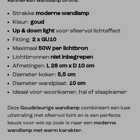
Kenmerken wandlamp brons:
Strakke
moderne wandlamp
Kleur:
goud
Up & down light
voor sfeervol lichteffect
Fitting:
2 x GU10
Maximaal
50W per lichtbron
Lichtbronnen
niet inbegrepen
Afmetingen:
L 28 cm x D 10 cm
Diameter koker:
5,5 cm
Diameter wandplaat:
10 cm
Ideaal voor woonkamer, hal of slaapkamer
Deze
Goudkleurige wandlamp
combineert een luxe
uitstraling met sfeervol licht en is een perfecte
keuze voor wie op zoek is naar een
moderne
wandlamp met warm karakter
.