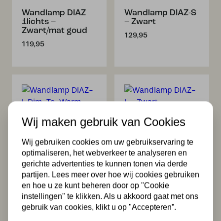
Wandlamp DIAZ
Wandlamp DIAZ-S
1lichts –
– Zwart
Zwart/mat goud
129,95
119,95
Wij maken gebruik van Cookies
Wij gebruiken cookies om uw gebruikservaring te
Wandlamp DIAZ-L
Wandlamp DIAZ-L
optimaliseren, het webverkeer te analyseren en
Dim-To-Warm –
– Zwart
gerichte advertenties te kunnen tonen via derde
Zwart
164,95
partijen. Lees meer over hoe wij cookies gebruiken
179,95
en hoe u ze kunt beheren door op "Cookie
instellingen" te klikken. Als u akkoord gaat met ons
gebruik van cookies, klikt u op "Accepteren”.