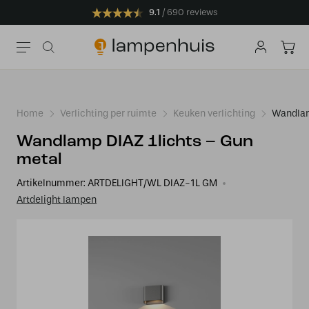
9.1
690 reviews
Home
Verlichting per ruimte
Keuken verlichting
Wandlam
Wandlamp DIAZ 1lichts – Gun
metal
Artikelnummer:
ARTDELIGHT/WL DIAZ-1L GM
Artdelight lampen