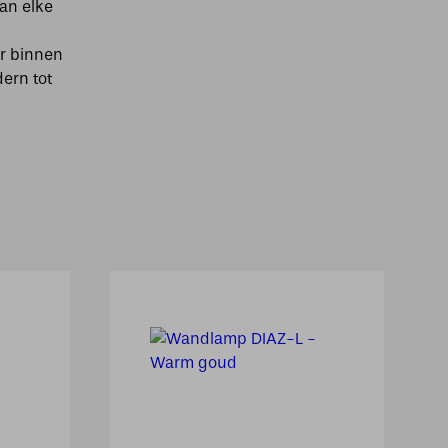
an elke
or binnen
dern tot