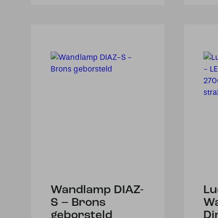
Wandlamp DIAZ-
Lu
S – Brons
Wa
geborsteld
Di