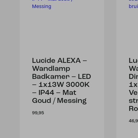
Lucide ALEXA –
Lu
Wandlamp
Wa
Badkamer – LED
Di
– 1x13W 3000K
1x
– IP44 – Mat
Ve
Goud / Messing
st
Ro
99,95
46,