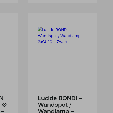
JN
Lucide BONDI –
 Ø
Wandspot /
 –
Wandlamp –