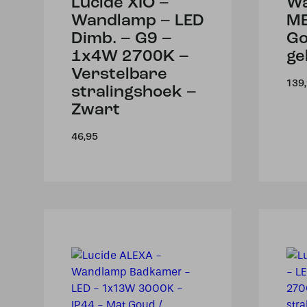
Lucide XIO –
W
Wandlamp – LED
ME
Dimb. – G9 –
G
1x4W 2700K –
ge
Verstelbare
139
stralingshoek –
Zwart
46,95