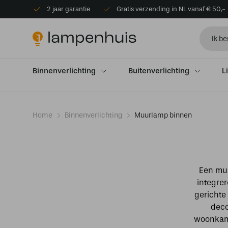
2 jaar garantie
Gratis verzending in NL vanaf € 50,-
Binnenverlichting
Buitenverlichting
L
Home
Binnenverlichting
Muurlamp binnen
Een muu
integrer
gerichte 
deco
woonkame