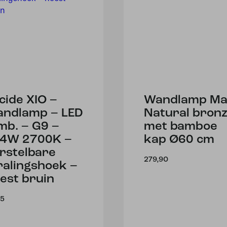
cide XIO –
Wandlamp Ma
ndlamp – LED
Natural bron
mb. – G9 –
met bamboe
4W 2700K –
kap Ø60 cm
rstelbare
279,90
ralingshoek –
est bruin
95