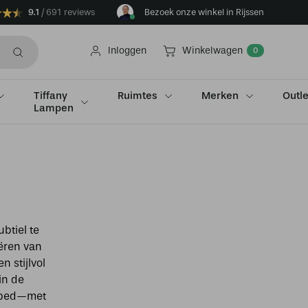
9.1
691 reviews
Bezoek onze winkel in Rijssen
Inloggen
Winkelwagen
0
Tiffany
Ruimtes
Merken
Outle
Lampen
btiel te
eëren van
n stijlvol
in de
t bed—met