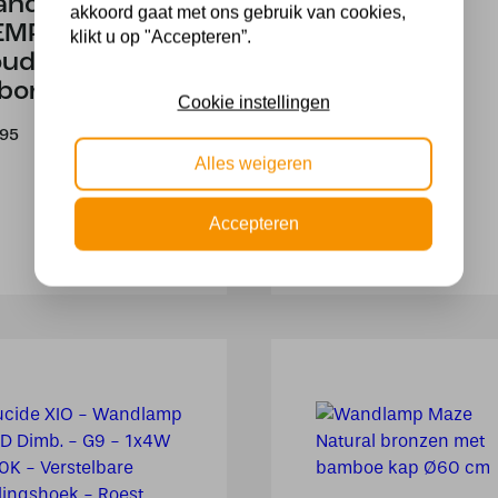
andlamp
TRIO, Wand
akkoord gaat met ons gebruik van cookies,
MPHIS –
lamp
klikt u op "Accepteren”.
oud
73,99
borsteld
Cookie instellingen
Alleen Online
,95
Alles weigeren
Accepteren