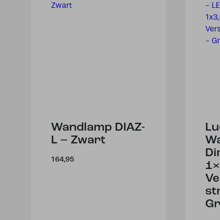
Wandlamp DIAZ-
Lu
L – Zwart
Wa
Di
164,95
1×
Ve
st
Gr