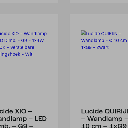
cide XIO –
Lucide QUIRI
ndlamp – LED
– Wandlamp –
mb. – G9 –
10 cm – 1xG9