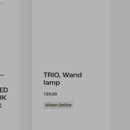
 –
TRIO, Wand
lamp
LED
139,99
0K
t
Alleen Online