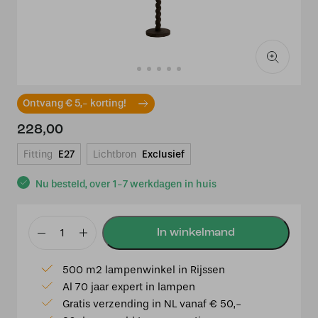
Ontvang € 5,- korting!
228,00
Fitting
E27
Lichtbron
Exclusief
Nu besteld, over 1-7 werkdagen in huis
Vloerlamp
Ø30x138
500 m2 lampenwinkel in Rijssen
cm
Al 70 jaar expert in lampen
NANNO
Gratis verzending in NL vanaf € 50,-
hout