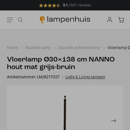
9.1
691 reviews
Home
Staande lamp
Staande schemerlamp
Vloerlamp 
Vloerlamp Ø30×138 cm NANNO
hout mat grijs-bruin
Artikelnummer:
LM/8217027
Light & Living lampen