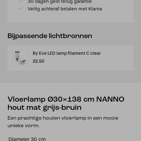
30 dagen geld terug garantie
mat
Veilig achteraf betalen met Klarna
grijs-
bruin
aantal
Bijpassende lichtbronnen
By Eve LED lamp filament C clear
22,50
Vloerlamp Ø30×138 cm NANNO
hout mat grijs-bruin
Een prachtige houten vloerlamp in een mooie
unieke vorm.
Diameter
30 cm