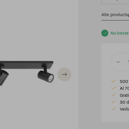
Alle productsp
Nu beste
Spot
halo
3
500 
lichts
Al 7
balk
Grat
zwart
30 d
aantal
Veil