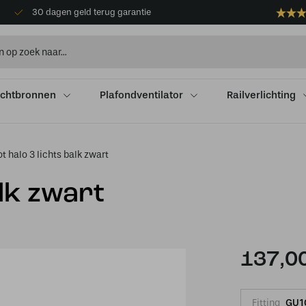
30 dagen geld terug garantie
ichtbronnen
Plafondventilator
Railverlichting
t halo 3 lichts balk zwart
alk zwart
137,0
Fitting
GU1