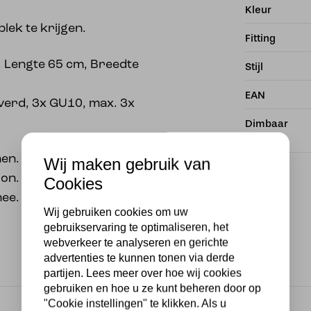
Kleur
plek te krijgen.
Fitting
 Lengte 65 cm, Breedte
Stijl
EAN
everd, 3x GU10, max. 3x
Dimbaar
nen. Wij adviseren onze
Wij maken gebruik van
n. Deze zijn zuinig in
Cookies
mee.
Wij gebruiken cookies om uw
gebruikservaring te optimaliseren, het
webverkeer te analyseren en gerichte
advertenties te kunnen tonen via derde
partijen. Lees meer over hoe wij cookies
gebruiken en hoe u ze kunt beheren door op
"Cookie instellingen" te klikken. Als u