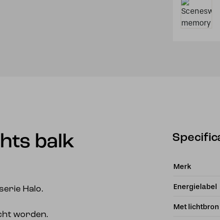
Specific
chts balk
Merk
Energielabel
erie Halo.
Met lichtbron
cht worden.