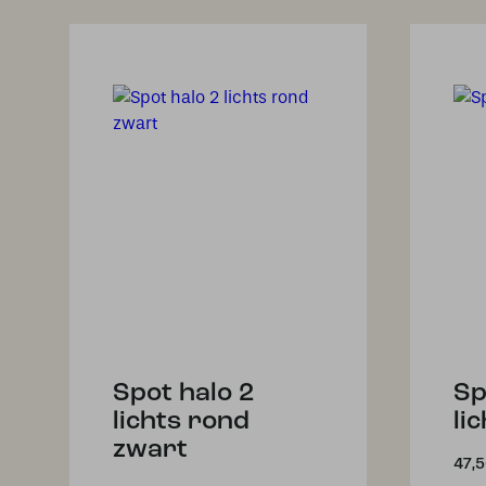
Spot halo 2
Sp
lichts rond
li
zwart
47,