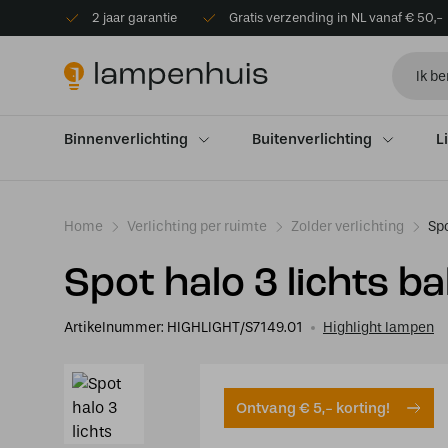
2 jaar garantie
Gratis verzending in NL vanaf € 50,-
Binnenverlichting
Buitenverlichting
L
Home
Verlichting per ruimte
Zolder verlichting
Spo
Spot halo 3 lichts b
Artikelnummer:
HIGHLIGHT/S7149.01
Highlight lampen
Ontvang € 5,- korting!