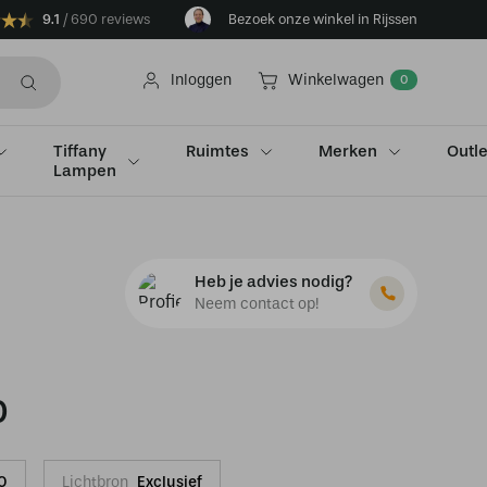
9.1
690 reviews
Bezoek onze winkel in Rijssen
Inloggen
Winkelwagen
0
Tiffany
Ruimtes
Merken
Outle
Lampen
Heb je advies nodig?
Neem contact op!
0
0
Lichtbron
Exclusief