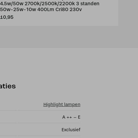
4.5w/50w 2700k/2500k/2200k 3 standen
50w-25w-10w 400Lm Cri80 230v
10,95
aties
Highlight lampen
A ++ – E
Exclusief