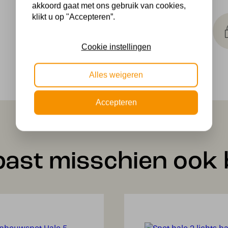
akkoord gaat met ons gebruik van cookies,
Makkelijk
klikt u op "Accepteren”.
retourneren
30 dagen geld terug
Cookie instellingen
garantie
Alles weigeren
Accepteren
past misschien ook b