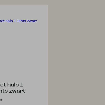
ot halo 1
chts zwart
50