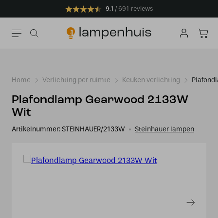
9.1
691 reviews
Home
Verlichting per ruimte
Keuken verlichting
Plafond
Plafondlamp Gearwood 2133W
Wit
Artikelnummer:
STEINHAUER/2133W
Steinhauer lampen