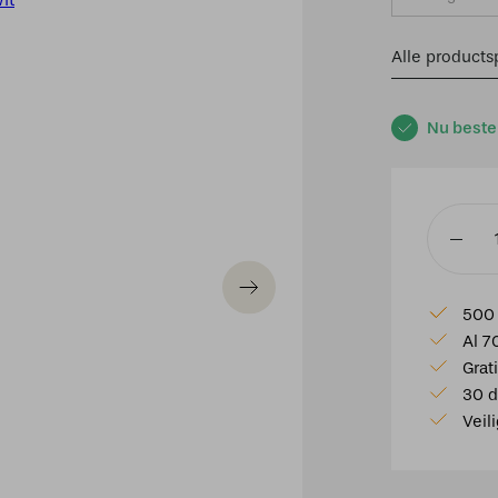
Alle productsp
Nu beste
Piccolo
spot
2
500 
lichts
Al 7
wit
Grat
aantal
30 d
Veil