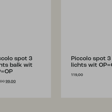
ccolo spot 3
Piccolo spot 3
chts balk wit
lichts wit OP
P=OP
119,00
Oorspronkelijke
Huidige
,00
99,00
prijs
prijs
was:
is:
€139,00.
€99,00.