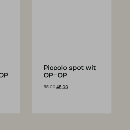
Piccolo spot wit
=OP
OP=OP
Oorspronkelijke
Huidige
55,00
45,00
prijs
prijs
was:
is:
€55,00.
€45,00.