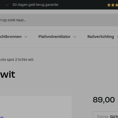
30 dagen geld terug garantie
ichtbronnen
Plafondventilator
Railverlichting
olo spot 2 lichts wit
 wit
89,00
Fitting
GU1