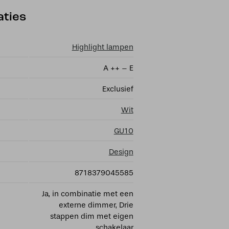
aties
Highlight lampen
A ++ – E
Exclusief
Wit
GU10
Design
8718379045585
Ja, in combinatie met een
externe dimmer, Drie
stappen dim met eigen
schakelaar