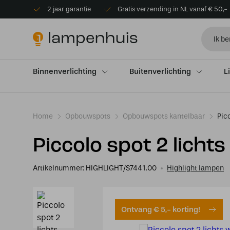
2 jaar garantie
Gratis verzending in NL vanaf € 50,-
Binnenverlichting
Buitenverlichting
L
Home
Opbouwspots
Opbouwspots kantelbaar
Picc
Piccolo spot 2 lichts
Artikelnummer:
HIGHLIGHT/S7441.00
Highlight lampen
Ontvang € 5,- korting!