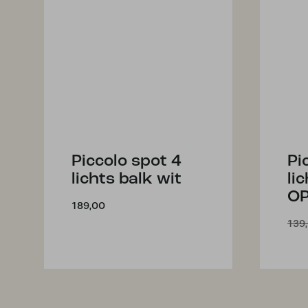
Piccolo spot 4
Pi
lichts balk wit
li
O
189,00
139