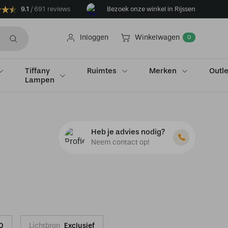
9.1
691 reviews
Bezoek onze winkel in Rijssen
Inloggen
Winkelwagen
0
Tiffany
Ruimtes
Merken
Outle
Lampen
Heb je advies nodig?
Neem contact op!
0
Lichtbron
Exclusief