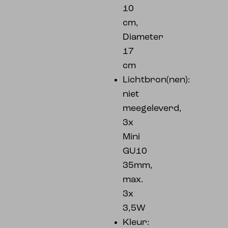
10
cm,
Diameter
17
cm
Lichtbron(nen):
niet
meegeleverd,
3x
Mini
GU10
35mm,
max.
3x
3,5W
Kleur: