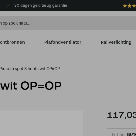
30 dagen geld terug garantie
ichtbronnen
Plafondventilator
Railverlichting
Piccolo spot 3 lichts wit OP=OP
s wit OP=OP
117,0
Fitting
GU1