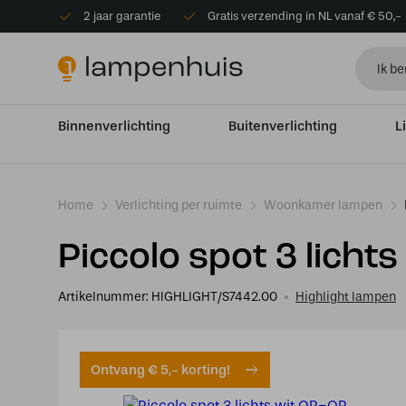
2 jaar garantie
Gratis verzending in NL vanaf € 50,-
Binnenverlichting
Buitenverlichting
L
Home
Verlichting per ruimte
Woonkamer lampen
Piccolo spot 3 licht
Artikelnummer:
HIGHLIGHT/S7442.00
Highlight lampen
Ontvang € 5,- korting!