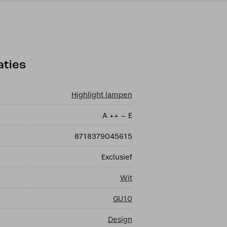
aties
Highlight lampen
A ++ – E
8718379045615
Exclusief
Wit
GU10
Design