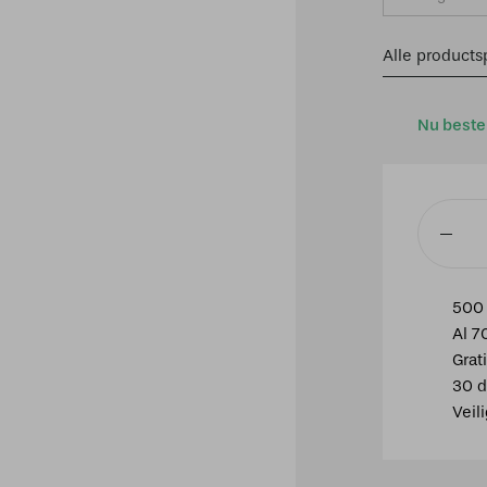
Alle productsp
Nu beste
Piccolo
spot
3
500 
lichts
Al 7
wit
Grat
OP=OP
30 d
aantal
Veil