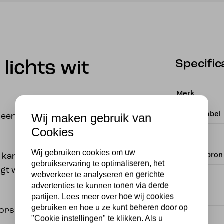
Specific
 lichts wit
Merk
Energielabel
Wij maken gebruik van
een witte plafondplaat
Cookies
EAN
Wij gebruiken cookies om uw
Met lichtbron
 kanten op kan schijnen
gebruikservaring te optimaliseren, het
jgt waar je het wilt
webverkeer te analyseren en gerichte
Kleur
advertenties te kunnen tonen via derde
Fitting
partijen. Lees meer over hoe wij cookies
gebruiken en hoe u ze kunt beheren door op
oorsnee van 17 cm.
Stijl
"Cookie instellingen" te klikken. Als u