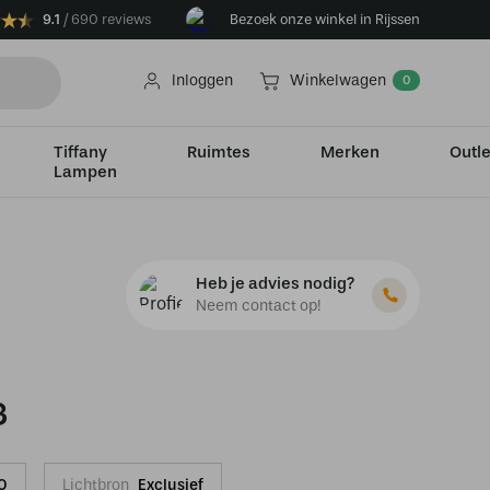
9.1
690 reviews
Bezoek onze winkel in Rijssen
Inloggen
Winkelwagen
0
Tiffany
Ruimtes
Merken
Outle
Lampen
Heb je advies nodig?
Neem contact op!
3
0
Lichtbron
Exclusief