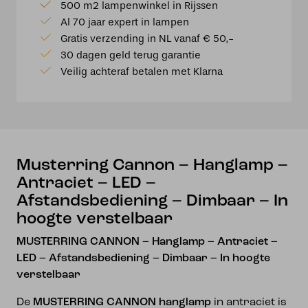
500 m2 lampenwinkel in Rijssen
–
Al 70 jaar expert in lampen
Hanglamp
Gratis verzending in NL vanaf € 50,-
–
30 dagen geld terug garantie
Antraciet
Veilig achteraf betalen met Klarna
–
LED
–
Afstandsbediening
–
Dimbaar
Musterring Cannon – Hanglamp –
–
Antraciet – LED –
In
Afstandsbediening – Dimbaar – In
hoogte
hoogte verstelbaar
verstelbaar
aantal
MUSTERRING CANNON – Hanglamp – Antraciet –
LED – Afstandsbediening – Dimbaar – In hoogte
verstelbaar
De
MUSTERRING CANNON hanglamp
in antraciet is