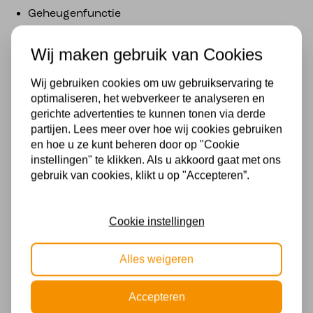
Geheugenfunctie
Traploos in hoogte verstelbaar tot 200 cm
Wij maken gebruik van Cookies
Materiaal: Metaal
Wij gebruiken cookies om uw gebruikservaring te
optimaliseren, het webverkeer te analyseren en
Kleur: Antraciet
gerichte advertenties te kunnen tonen via derde
partijen. Lees meer over hoe wij cookies gebruiken
Afmetingen: Ø 16 cm, Hoogte max. 200 cm
en hoe u ze kunt beheren door op "Cookie
instellingen" te klikken. Als u akkoord gaat met ons
De
MUSTERRING CANNON hanglamp
is ideaal als
gebruik van cookies, klikt u op "Accepteren”.
moderne LED pendellamp
,
sfeerverlichting
of
design eyecatcher
in de woonkamer, eetkamer of
boven een keukeneiland.
Cookie instellingen
Specificaties
Alles weigeren
Merk
Accepteren
Trio