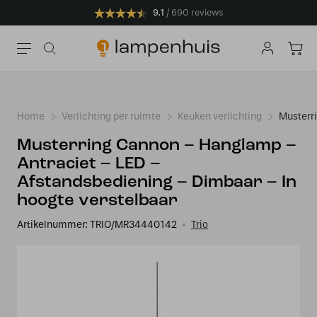
9.1
690 reviews
Home
Verlichting per ruimte
Keuken verlichting
Musterr
Musterring Cannon – Hanglamp –
Antraciet – LED –
Afstandsbediening – Dimbaar – In
hoogte verstelbaar
Artikelnummer:
TRIO/MR34440142
Trio