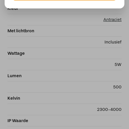
Kleur
Antraciet
Met lichtbron
Inclusief
Wattage
5W
Lumen
500
Kelvin
2300-4000
IP Waarde