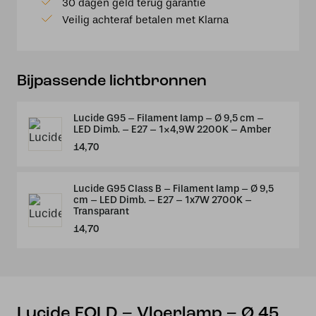
30 dagen geld terug garantie
Ø
Veilig achteraf betalen met Klarna
45
cm
-
1xE27
Bijpassende lichtbronnen
-
Wit
Lucide G95 – Filament lamp – Ø 9,5 cm –
aantal
LED Dimb. – E27 – 1×4,9W 2200K – Amber
14,70
Lucide G95 Class B – Filament lamp – Ø 9,5
cm – LED Dimb. – E27 – 1x7W 2700K –
Transparant
14,70
Lucide FOLD – Vloerlamp – Ø 45