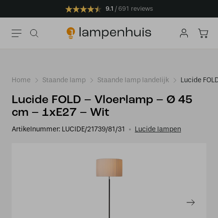
9.1
691 reviews
Home
Staande lamp
Staande lamp landelijk
Lucide FOLD
Lucide FOLD – Vloerlamp – Ø 45
cm – 1xE27 – Wit
Artikelnummer:
LUCIDE/21739/81/31
Lucide lampen