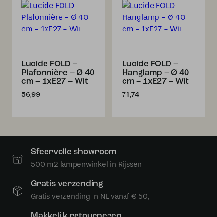
Lucide FOLD –
Lucide FOLD –
Plafonnière – Ø 40
Hanglamp – Ø 40
cm – 1xE27 – Wit
cm – 1xE27 – Wit
56,99
71,74
Sfeervolle showroom
500 m2 lampenwinkel in Rijssen
Gratis verzending
Gratis verzending in NL vanaf € 50,-
Makkelijk retourneren