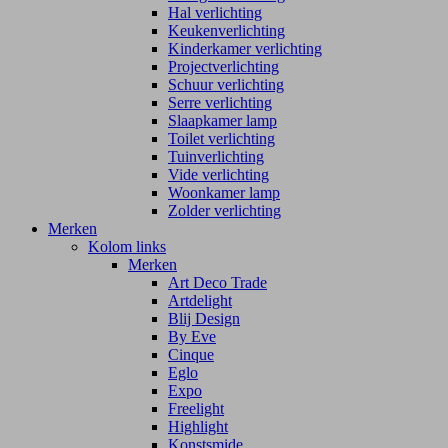
Hal verlichting
Keukenverlichting
Kinderkamer verlichting
Projectverlichting
Schuur verlichting
Serre verlichting
Slaapkamer lamp
Toilet verlichting
Tuinverlichting
Vide verlichting
Woonkamer lamp
Zolder verlichting
Merken
Kolom links
Merken
Art Deco Trade
Artdelight
Blij Design
By Eve
Cinque
Eglo
Expo
Freelight
Highlight
Konstsmide