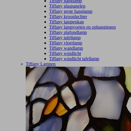
Tiffany hanglamp
Tiffany glaspanelen
Tiffany grote hanglamp
Tiffany kroonluchter
Tiffany lampenkap
Tiffany lampvoeten en ophangingen
Tiffany plafondlamp
Tiffany tafellamp
Tiffany vloerlamp
Tiffany wandlamp
Tiffany windlicht
Tiffany windlicht tafellamp
Tiffany Lampen