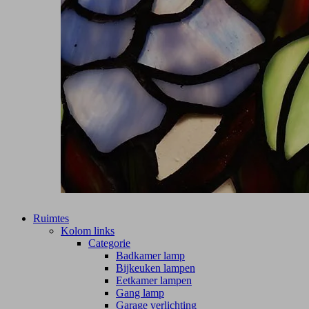
Ruimtes
Kolom links
Categorie
Badkamer lamp
Bijkeuken lampen
Eetkamer lampen
Gang lamp
Garage verlichting