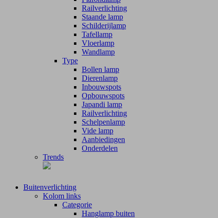
Railverlichting
Staande lamp
Schilderijlamp
Tafellamp
Vloerlamp
Wandlamp
Type
Bollen lamp
Dierenlamp
Inbouwspots
Opbouwspots
Japandi lamp
Railverlichting
Schelpenlamp
Vide lamp
Aanbiedingen
Onderdelen
Trends
Buitenverlichting
Kolom links
Categorie
Hanglamp buiten