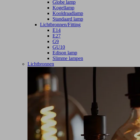
Globe lamp
Kogellamp
Kooldraadlamp
Standaard lamp
Lichtbronnen/Fitting
E14
E27
G9
GU10
Edison lamp
Slimme lampen
Lichtbronnen