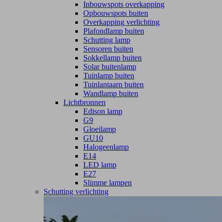
Inbouwspots overkapping
Opbouwspots buiten
Overkapping verlichting
Plafondlamp buiten
Schutting lamp
Sensoren buiten
Sokkellamp buiten
Solar buitenlamp
Tuinlamp buiten
Tuinlantaarn buiten
Wandlamp buiten
Lichtbronnen
Edison lamp
G9
Gloeilamp
GU10
Halogeenlamp
E14
LED lamp
E27
Slimme lampen
Schutting verlichting