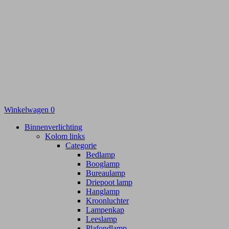
Winkelwagen
0
Binnenverlichting
Kolom links
Categorie
Bedlamp
Booglamp
Bureaulamp
Driepoot lamp
Hanglamp
Kroonluchter
Lampenkap
Leeslamp
Plafondlamp