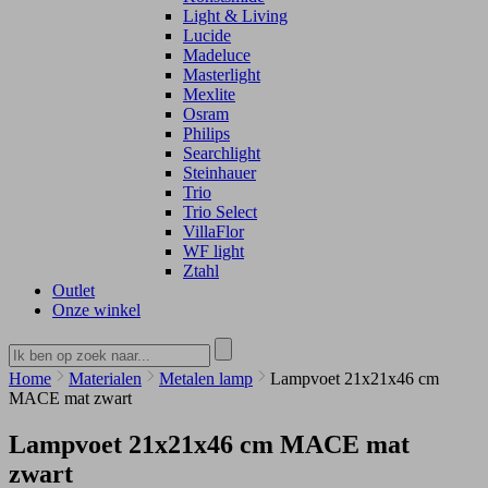
Light & Living
Lucide
Madeluce
Masterlight
Mexlite
Osram
Philips
Searchlight
Steinhauer
Trio
Trio Select
VillaFlor
WF light
Ztahl
Outlet
Onze winkel
Home
Materialen
Metalen lamp
Lampvoet 21x21x46 cm
MACE mat zwart
Lampvoet 21x21x46 cm MACE mat
zwart