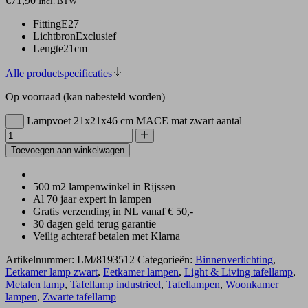
€
71,90
Incl. BTW
Fitting
E27
Lichtbron
Exclusief
Lengte
21cm
Alle productspecificaties
Op voorraad (kan nabesteld worden)
Lampvoet 21x21x46 cm MACE mat zwart aantal
Toevoegen aan winkelwagen
500 m2 lampenwinkel in Rijssen
Al 70 jaar expert in lampen
Gratis verzending in NL vanaf € 50,-
30 dagen geld terug garantie
Veilig achteraf betalen met Klarna
Artikelnummer:
LM/8193512
Categorieën:
Binnenverlichting
,
Eetkamer lamp zwart
,
Eetkamer lampen
,
Light & Living tafellamp
,
Metalen lamp
,
Tafellamp industrieel
,
Tafellampen
,
Woonkamer
lampen
,
Zwarte tafellamp