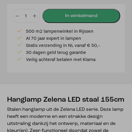
Hanglamp
Zelena
500 m2 lampenwinkel in Rijssen
LED
Al 70 jaar expert in lampen
staal
Gratis verzending in NL vanaf € 50,-
155cm
30 dagen geld terug garantie
aantal
Veilig achteraf betalen met Klarna
Hanglamp Zelena LED staal 155cm
Stalen hanglamp uit de Zelena LED serie. Deze lamp
heeft een moderne en een strakke design
uitstraling dankzij het ontwerp, materiaal en de
kleur(en). Zeer functioneel doordat zowel de