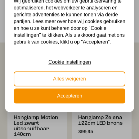
Wij gebruiken cookies om uw gebruikservaring te
Makkelijk retourneren
optimaliseren, het webverkeer te analyseren en
30 dagen geld terug garantie
gerichte advertenties te kunnen tonen via derde
partijen. Lees meer over hoe wij cookies gebruiken
Veilig online betalen
en hoe u ze kunt beheren door op "Cookie
Veilig achteraf betalen met Klarna
instellingen" te klikken. Als u akkoord gaat met ons
gebruik van cookies, klikt u op "Accepteren”.
Dit past misschien ook bij je
Cookie instellingen
Alles weigeren
Accepteren
Hanglamp Motion
Hanglamp Zelena
Led zwart
122cm LED brons
uitschuifbaar
399,95
140cm