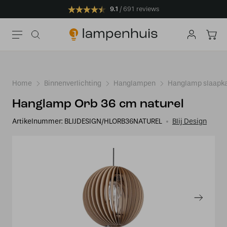
9.1
691 reviews
Home
Binnenverlichting
Hanglampen
Hanglamp slaapk
Hanglamp Orb 36 cm naturel
Artikelnummer:
BLIJDESIGN/HLORB36NATUREL
Blij Design