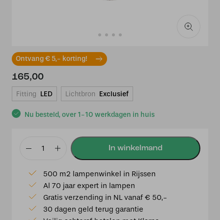
Ontvang € 5,- korting!
165,00
Fitting
LED
Lichtbron
Exclusief
Nu besteld, over 1-10 werkdagen in huis
Hanglamp
Orb
500 m2 lampenwinkel in Rijssen
36
Al 70 jaar expert in lampen
cm
Gratis verzending in NL vanaf € 50,-
naturel
30 dagen geld terug garantie
aantal