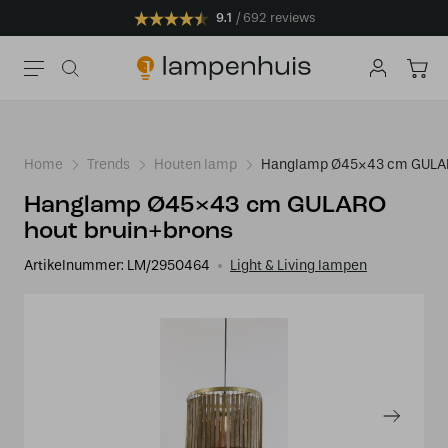
9.1
692 reviews
Home
Trends
Houten lamp
Hanglamp Ø45×43 cm GULAR
Hanglamp Ø45×43 cm GULARO
hout bruin+brons
Artikelnummer:
LM/2950464
Light & Living lampen