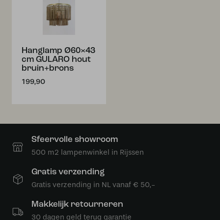
Hanglamp Ø60×43
cm GULARO hout
bruin+brons
199,90
Sfeervolle showroom
500 m2 lampenwinkel in Rijssen
Gratis verzending
Gratis verzending in NL vanaf € 50,-
Makkelijk retourneren
30 dagen geld terug garantie