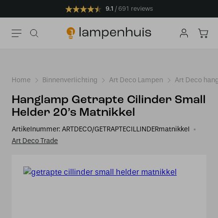
9.1
691 reviews
Home
Binnenverlichting
Art Deco Lampen
Art Deco han
Hanglamp Getrapte Cilinder Small
Helder 20’s Matnikkel
Artikelnummer:
ARTDECO/GETRAPTECILLINDERmatnikkel
Art Deco Trade