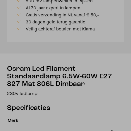
500 m2 lampenwinkel in Rijssen
Filament
Al 70 jaar expert in lampen
Standaardlamp
Gratis verzending in NL vanaf € 50,-
6.5W-
30 dagen geld terug garantie
60W
Veilig achteraf betalen met Klarna
E27
827
Mat
806L
Dimbaar
aantal
Osram Led Filament
Standaardlamp 6.5W-60W E27
827 Mat 806L Dimbaar
230v ledlamp
Specificaties
Merk