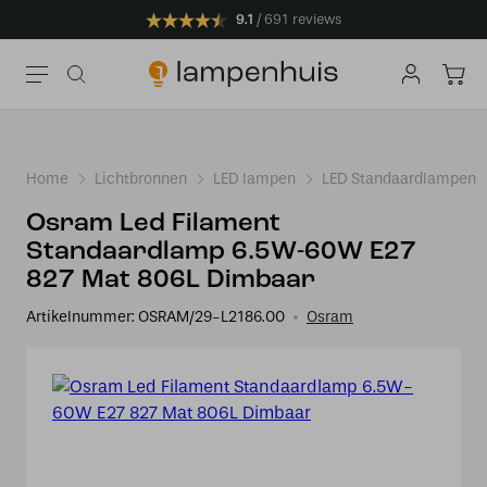
9.1
691 reviews
Home
Lichtbronnen
LED lampen
LED Standaardlampen
Osram Led Filament
Standaardlamp 6.5W-60W E27
827 Mat 806L Dimbaar
Artikelnummer:
OSRAM/29-L2186.00
Osram