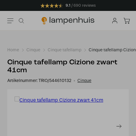
9.1
690 reviews
Home
Cinque
Cinque tafellamp
Cinque tafellamp Cizio
Cinque tafellamp Cizione zwart
41cm
Artikelnummer:
TRIO/544610132
Cinque