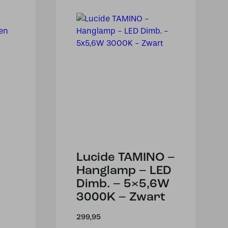
y
Lucide TAMINO –
Hanglamp – LED
Dimb. – 5×5,6W
3000K – Zwart
299,95