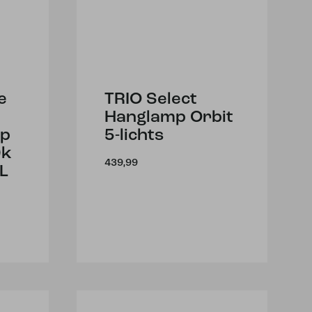
e
TRIO Select
Hanglamp Orbit
ep
5-lichts
0k
439,99
L