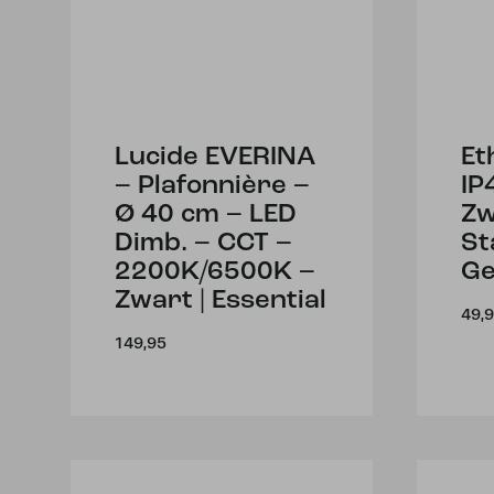
Lucide EVERINA
Et
– Plafonnière –
IP
Ø 40 cm – LED
Zw
Dimb. – CCT –
St
2200K/6500K –
Ge
Zwart | Essential
49,
149,95