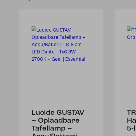
Lucide GUSTAV
TR
– Oplaadbare
Ha
Tafellamp –
5-