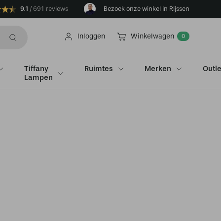
9.1
691 reviews
Bezoek onze winkel in Rijssen
Inloggen
Winkelwagen
0
Tiffany
Ruimtes
Merken
Outle
Lampen