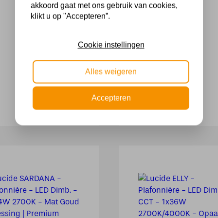
34,95
€178,99.
€159,00.
akkoord gaat met ons gebruik van cookies,
klikt u op "Accepteren”.
Cookie instellingen
Alles weigeren
Accepteren