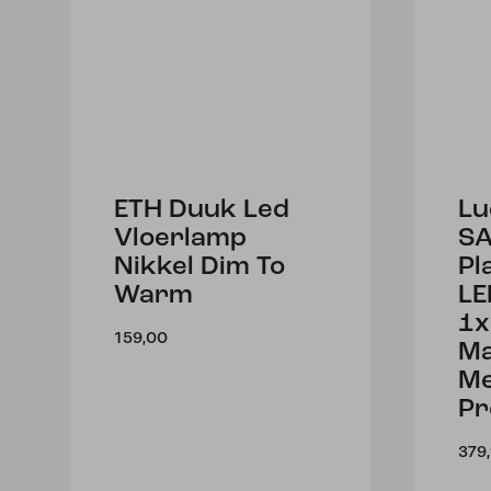
ETH Duuk Led
Lu
Vloerlamp
S
Nikkel Dim To
Pl
Warm
LE
1x
159,00
Ma
Me
P
379