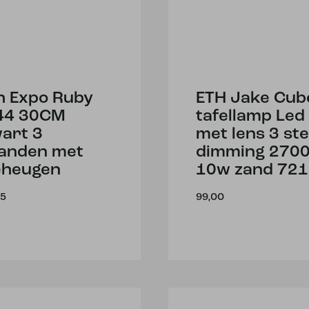
h Expo Ruby
ETH Jake Cub
44 30CM
tafellamp Led
art 3
met lens 3 st
anden met
dimming 270
heugen
10w zand 721
95
99,00