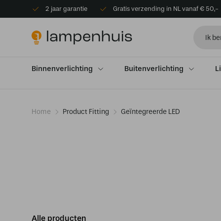
2 jaar garantie
Gratis verzending in NL vanaf € 50,-
Binnenverlichting
Buitenverlichting
L
Home
Product Fitting
Geïntegreerde LED
Alle producten