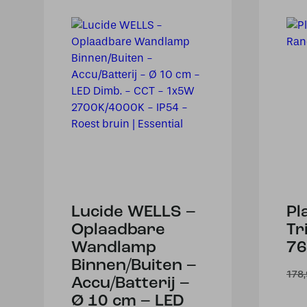
Lucide WELLS –
Pl
Oplaadbare
Tr
Wandlamp
76
Binnen/Buiten –
178
Accu/Batterij –
Ø 10 cm – LED