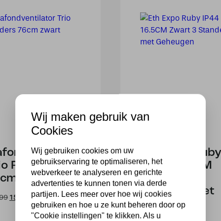
Wij maken gebruik van
Cookies
Wij gebruiken cookies om uw
afondventilator
Eth Expo Rub
gebruikservaring te optimaliseren, het
io Randers
IP44 16.5CM
webverkeer te analyseren en gerichte
cm zwart
Zwart 3
advertenties te kunnen tonen via derde
Standen met
partijen. Lees meer over hoe wij cookies
Oorspronkelijke
Huidige
,99
159,00
Geheugen
gebruiken en hoe u ze kunt beheren door op
prijs
prijs
was:
is:
"Cookie instellingen" te klikken. Als u