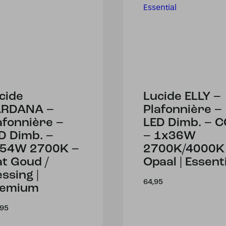
cide
Lucide ELLY –
ARDANA –
Plafonnière –
afonnière –
LED Dimb. – C
D Dimb. –
– 1x36W
54W 2700K –
2700K/4000K
t Goud /
Opaal | Essent
ssing |
64,95
remium
,95