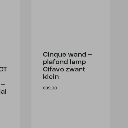
Cinque wand –
plafond lamp
CT
Cifavo zwart
klein
 –
699,00
ial