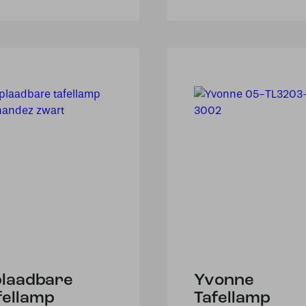
laadbare
Yvonne
fellamp
Tafellamp