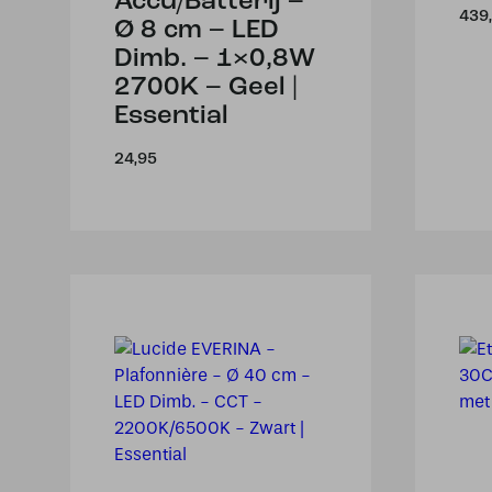
Accu/Batterij –
439
Ø 8 cm – LED
Dimb. – 1×0,8W
2700K – Geel |
Essential
24,95