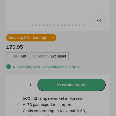
Ontvang € 5,- korting!
179,95
Fitting
G9
Lichtbron
Exclusief
Nu besteld, over 1-2 werkdagen in huis
Wandlamp
Prestige
500 m2 lampenwinkel in Rijssen
Chic
Al 70 jaar expert in lampen
8121ZW
Gratis verzending in NL vanaf € 50,-
met