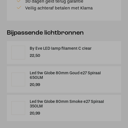
30 dagen geld terug garantie
groen
Veilig achteraf betalen met Klarna
velours
kap
aantal
Bijpassende lichtbronnen
By Eve LED lamp filament C clear
22,50
Led 9w Globe 80mm Goud e27 Spiraal
650LM
20,99
Led 9w Globe 80mm Smoke e27 Spiraal
350LM
20,99