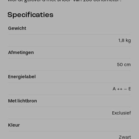
Wordt geleverd met snoer van 180 centimeter.
Specificaties
Gewicht
1,8 kg
Afmetingen
50 cm
Energielabel
A ++ – E
Met lichtbron
Exclusief
Kleur
Zwart