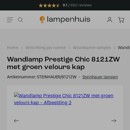
9.1
690 reviews
Home
Verlichting per ruimte
Woonkamer lampen
Wandl
Wandlamp Prestige Chic 8121ZW
met groen velours kap
Artikelnummer:
STEINHAUER/8121ZW
Steinhauer lampen