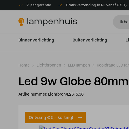
2 jaar garantie
Gratis verzending in NL vanaf € 50,-
Binnenverlichting
Buitenverlichting
L
Home
Lichtbronnen
LED lampen
Kooldraad LED l
Led 9w Globe 80mm
Artikelnummer:
Lichtbron/L2615.36
Ontvang € 5,- korting!