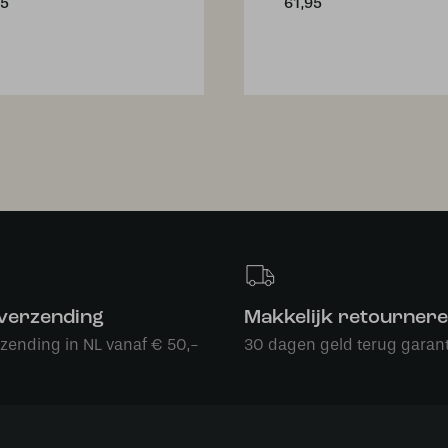
95
61,95
 verzending
Makkelijk retourner
rzending in NL vanaf € 50,-
30 dagen geld terug garant