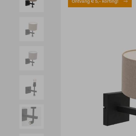
Ontvang € 5,- korting!