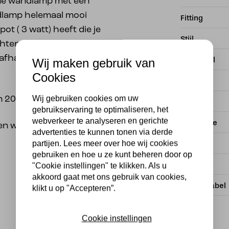
ne wandlamp met een
dlamp helemaal mooi
Fitting
ot ( 3 watt) heeft die je
Stijl
chten of bijvoorbeeld op
afhankelijk van elkaar
Materiaal
Wij maken gebruik van
Cookies
Merk
Wij gebruiken cookies om uw
n 20 cm en 15 cm hoog.
Dimbaar
gebruikservaring te optimaliseren, het
webverkeer te analyseren en gerichte
IP Waarde
n wij de LED lamp als
advertenties te kunnen tonen via derde
partijen. Lees meer over hoe wij cookies
Wattage
gebruiken en hoe u ze kunt beheren door op
EAN
"Cookie instellingen" te klikken. Als u
akkoord gaat met ons gebruik van cookies,
Energielabel
klikt u op "Accepteren”.
Cookie instellingen