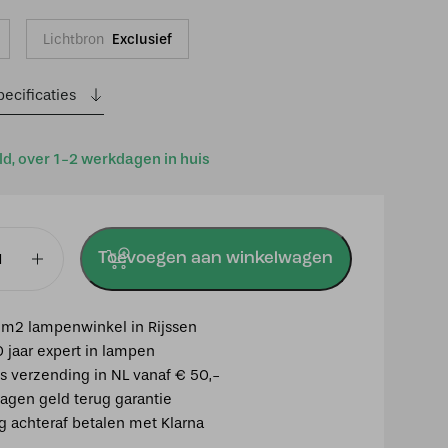
Lichtbron
Exclusief
ecificaties
ld, over 1-2 werkdagen in huis
Toevoegen aan winkelwagen
mp
m2 lampenwinkel in Rijssen
0 jaar expert in lampen
is verzending in NL vanaf € 50,-
agen geld terug garantie
ig achteraf betalen met Klarna