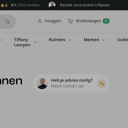
9.1
690 reviews
Bezoek onze winkel in Rijssen
Inloggen
Winkelwagen
0
Tiffany
Ruimtes
Merken
Outle
Lampen
nnen
Heb je advies nodig?
Neem contact op!