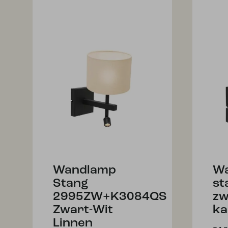
Wandlamp
W
Stang
st
2995ZW+K3084QS
zw
Zwart-Wit
ka
Linnen