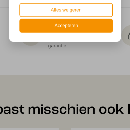
Alles weigeren
Makkelijk
Accepteren
retourneren
30 dagen geld terug
garantie
past misschien ook b