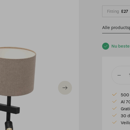
Fitting
E27
Alle productsp
Nu beste
Wandla
stang
met
500 
LED
Al 7
spot
Grat
met
30 d
taupe
Veil
linnen