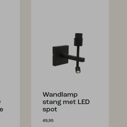
Wandlamp
D
stang met LED
e
spot
49,95