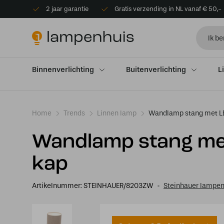
2 jaar garantie
Gratis verzending in NL vanaf € 50,-
Binnenverlichting
Buitenverlichting
L
Home
Trends
Linnen lamp
Wandlamp stang met LE
Wandlamp stang met
kap
Artikelnummer:
STEINHAUER/8203ZW
Steinhauer lampe