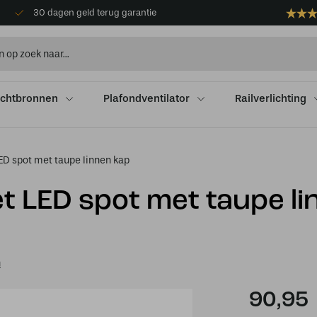
30 dagen geld terug garantie
ichtbronnen
Plafondventilator
Railverlichting
D spot met taupe linnen kap
 LED spot met taupe li
n
90,95