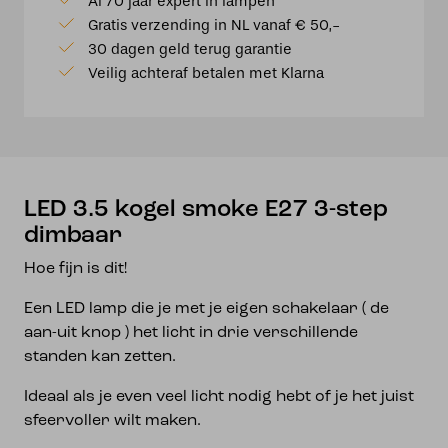
Al 70 jaar expert in lampen
smoke
Gratis verzending in NL vanaf € 50,-
E27
30 dagen geld terug garantie
3-
Veilig achteraf betalen met Klarna
step
dimbaar
aantal
LED 3.5 kogel smoke E27 3-step
dimbaar
Hoe fijn is dit!
Een LED lamp die je met je eigen schakelaar ( de
aan-uit knop ) het licht in drie verschillende
standen kan zetten.
Ideaal als je even veel licht nodig hebt of je het juist
sfeervoller wilt maken.