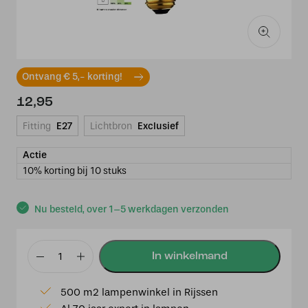
Ontvang € 5,- korting!
12,95
Fitting
E27
Lichtbron
Exclusief
Actie
10% korting bij 10 stuks
Nu besteld, over 1–5 werkdagen verzonden
LED
3.5
500 m2 lampenwinkel in Rijssen
kogel