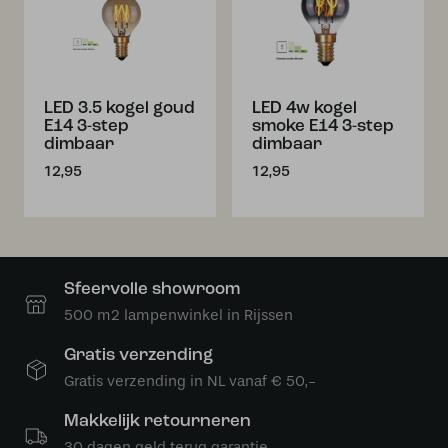
LED 3.5 kogel goud
LED 4w kogel
E14 3-step
smoke E14 3-step
dimbaar
dimbaar
12,95
12,95
Sfeervolle showroom
500 m2 lampenwinkel in Rijssen
Gratis verzending
Gratis verzending in NL vanaf € 50,-
Makkelijk retourneren
30 dagen geld terug garantie