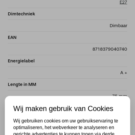
E27
Dimtechniek
Dimbaar
EAN
8718379040740
Energielabel
A +
Lengte in MM
75 mm
Wij maken gebruik van Cookies
Wattage
3.5 watt
Wij gebruiken cookies om uw gebruikservaring te
optimaliseren, het webverkeer te analyseren en
Dimbaar
gerichte advertenties te kunnen tonen via derde