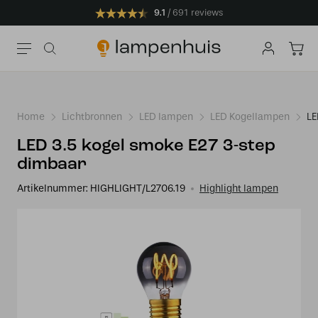
9.1
691 reviews
Home
Lichtbronnen
LED lampen
LED Kogellampen
LE
LED 3.5 kogel smoke E27 3-step
dimbaar
Artikelnummer:
HIGHLIGHT/L2706.19
Highlight lampen