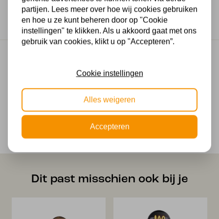
partijen. Lees meer over hoe wij cookies gebruiken
Drie stappen dim met eigen schakelaar
en hoe u ze kunt beheren door op "Cookie
instellingen" te klikken. Als u akkoord gaat met ons
gebruik van cookies, klikt u op "Accepteren”.
Gratis verzending
Gratis verzending in NL vanaf € 50,-
Cookie instellingen
Makkelijk retourneren
Alles weigeren
30 dagen geld terug garantie
Veilig online betalen
Accepteren
Veilig achteraf betalen met Klarna
Dit past misschien ook bij je