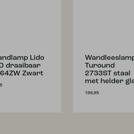
ndlamp Lido
Wandleeslam
D draaibaar
Turound
64ZW Zwart
2733ST staal
met helder gl
95
199,95