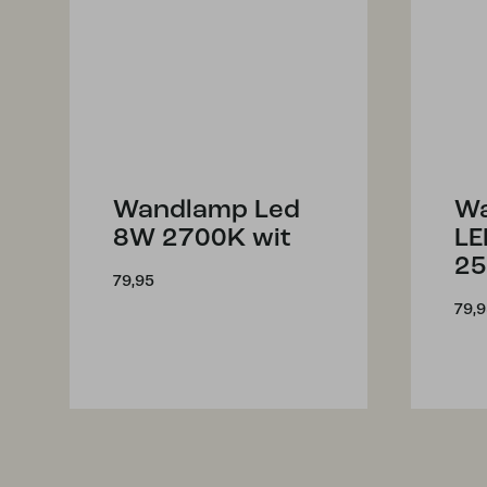
Wandlamp Led
Wa
8W 2700K wit
LE
25
79,95
79,