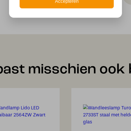
Accepteren
garantie
past misschien ook b