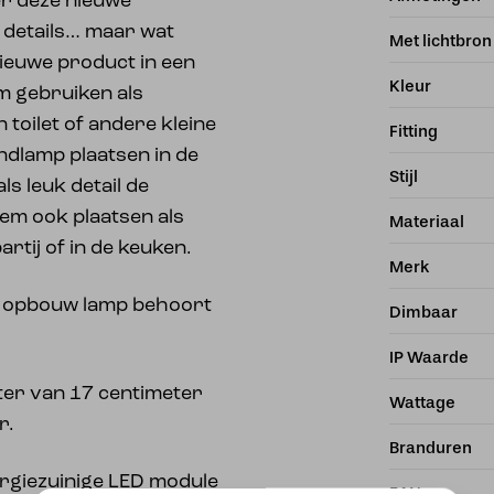
ver deze nieuwe
e details… maar wat
Met lichtbron
ieuwe product in een
Kleur
m gebruiken als
 toilet of andere kleine
Fitting
ndlamp plaatsen in de
Stijl
s leuk detail de
hem ook plaatsen als
Materiaal
tij of in de keuken.
Merk
/ opbouw lamp behoort
Dimbaar
IP Waarde
ter van 17 centimeter
Wattage
r.
Branduren
rgiezuinige LED module
EAN