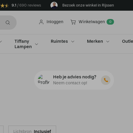
9.1
690 reviews
Bezoek onze winkel in Rijssen
Inloggen
Winkelwagen
0
Tiffany
Ruimtes
Merken
Outle
Lampen
Heb je advies nodig?
Neem contact op!
Lichtbron
Inclusief