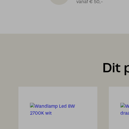
vanaf € 50,-
Dit 