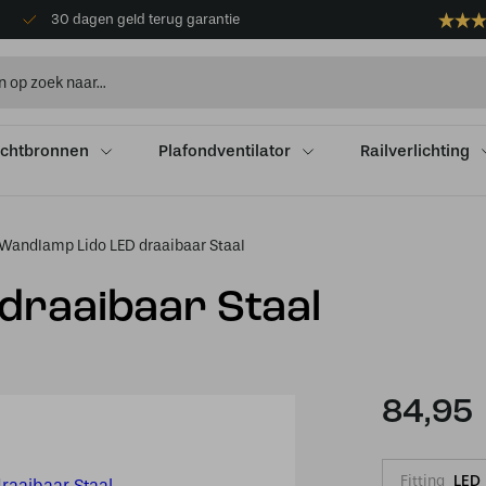
30 dagen geld terug garantie
ichtbronnen
Plafondventilator
Railverlichting
Wandlamp Lido LED draaibaar Staal
draaibaar Staal
84,95
Fitting
LED