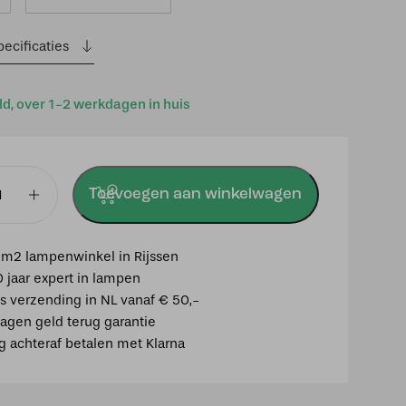
ecificaties
ld, over 1-2 werkdagen in huis
Toevoegen aan winkelwagen
mp
m2 lampenwinkel in Rijssen
r
0 jaar expert in lampen
is verzending in NL vanaf € 50,-
agen geld terug garantie
ig achteraf betalen met Klarna