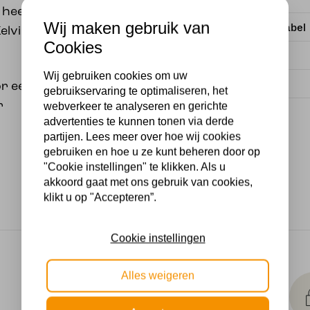
 heeft een draaibare
Wij maken gebruik van
Energielabel
Kelvin en lichtopbrengst
Cookies
Kelvin
Wij gebruiken cookies om uw
Lumen
r een, niet
gebruikservaring te optimaliseren, het
r
webverkeer te analyseren en gerichte
advertenties te kunnen tonen via derde
partijen. Lees meer over hoe wij cookies
gebruiken en hoe u ze kunt beheren door op
"Cookie instellingen" te klikken. Als u
akkoord gaat met ons gebruik van cookies,
klikt u op "Accepteren”.
Cookie instellingen
Makkelijk
Alles weigeren
retourneren
30 dagen geld terug