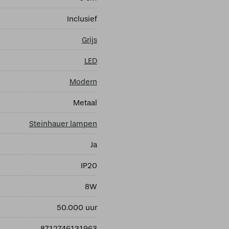
Inclusief
Grijs
LED
Modern
Metaal
Steinhauer lampen
Ja
IP20
8W
50.000 uur
8712746131963