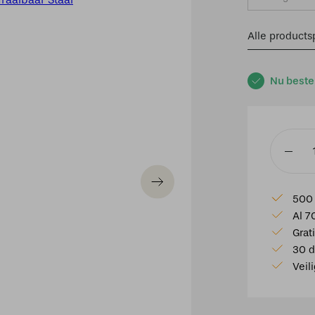
Alle productsp
Nu beste
Wandla
Lido
LED
500 
draaibaa
Al 7
Staal
Grat
aantal
30 d
Veil