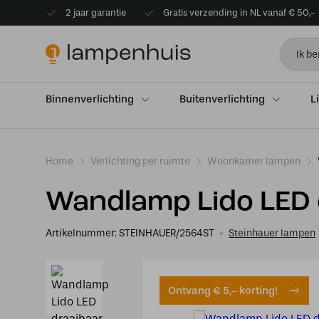
2 jaar garantie
Gratis verzending in NL vanaf € 50,-
Binnenverlichting
Buitenverlichting
L
Home
Verlichting per ruimte
Woonkamer lampen
Wandlamp Lido LED 
Artikelnummer:
STEINHAUER/2564ST
Steinhauer lampen
Ontvang € 5,- korting!