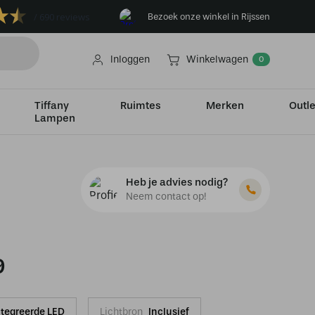
690 reviews
Bezoek onze winkel in Rijssen
Inloggen
Winkelwagen
0
Tiffany
Ruimtes
Merken
Outle
Lampen
Heb je advies nodig?
Neem contact op!
9
tegreerde LED
Lichtbron
Inclusief