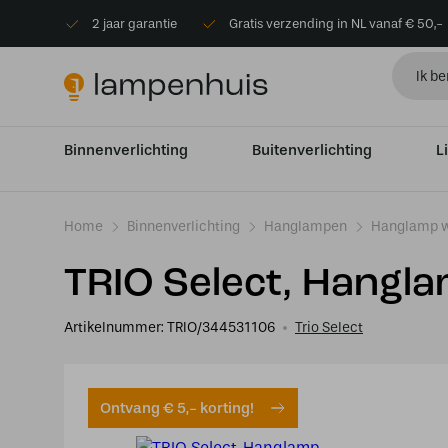
2 jaar garantie
Gratis verzending in NL vanaf € 50,-
Binnenverlichting
Buitenverlichting
L
Home
Binnenverlichting
Hanglampen
Hanglamp 
TRIO Select, Hangl
Artikelnummer:
TRIO/344531106
Trio Select
Ontvang € 5,- korting!