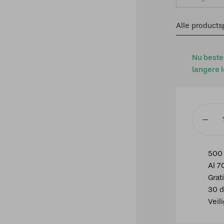
Alle productsp
Nu beste
langere l
TRIO
Select,
Hangla
500 
aantal
Al 7
Grat
30 d
Veil