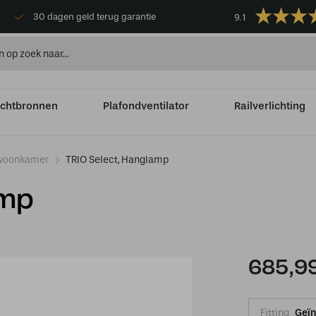
9.1
30 dagen geld terug garantie
ichtbronnen
Plafondventilator
Railverlichting
woonkamer
TRIO Select, Hanglamp
amp
685,9
Fitting
Geïn