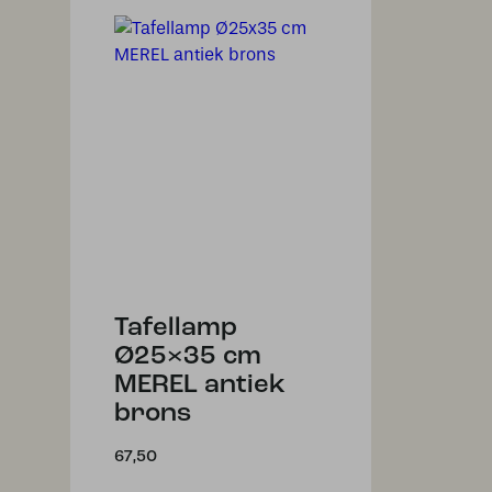
Tafellamp
Ø25×35 cm
MEREL antiek
brons
67,50