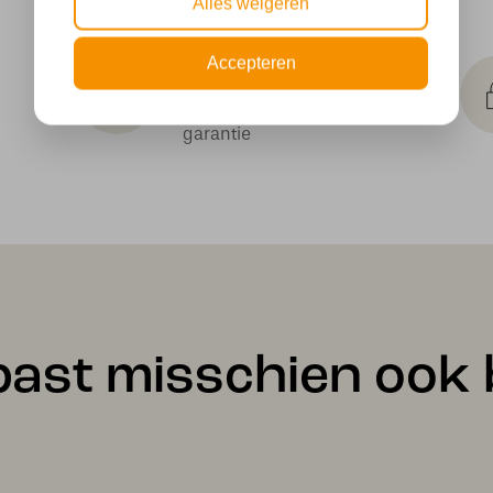
Alles weigeren
Makkelijk
Accepteren
retourneren
30 dagen geld terug
garantie
past misschien ook b