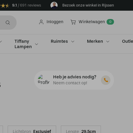
9.1
691 reviews
Bezoek onze winkel in Rijssen
Inloggen
Winkelwagen
0
Tiffany
Ruimtes
Merken
Outle
Lampen
Heb je advies nodig?
s
Neem contact op!
Lichtbron
Exclusief
Lengte
29.5cm