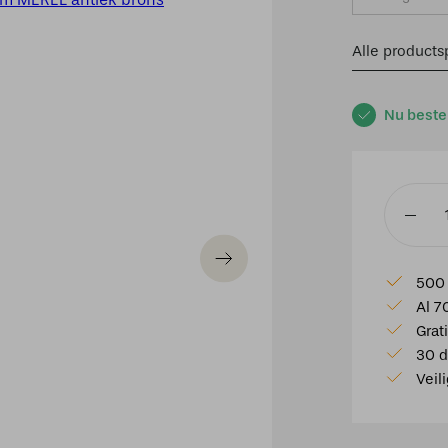
Alle productsp
Nu beste
Tafellam
Ø29,5x4
cm
500 
MEREL
Al 7
antiek
Grat
brons
30 d
aantal
Veil