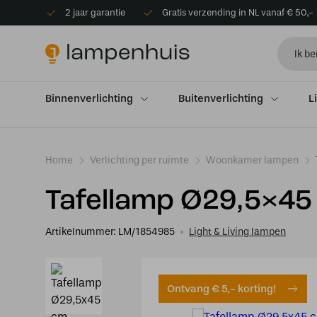
2 jaar garantie
Gratis verzending in NL vanaf € 50,-
Binnenverlichting
Buitenverlichting
L
Home
Verlichting per ruimte
Woonkamer lampen
Tafellamp Ø29,5×45
Artikelnummer:
LM/1854985
Light & Living lampen
Ontvang € 5,- korting!