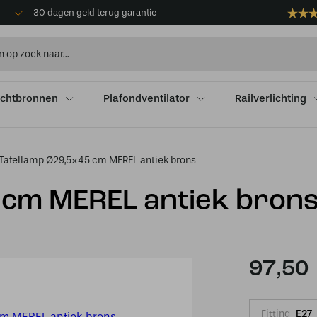
30 dagen geld terug garantie
ichtbronnen
Plafondventilator
Railverlichting
Tafellamp Ø29,5×45 cm MEREL antiek brons
 cm MEREL antiek bron
97,50
Fitting
E27