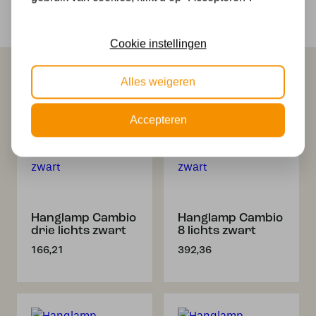
Veilig online betalen
Veilig achteraf betalen met Klarna
Cookie instellingen
Alles weigeren
Dit past misschien ook bij je
Accepteren
Hanglamp Cambio
Hanglamp Cambio
drie lichts zwart
8 lichts zwart
166,21
392,36