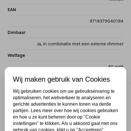
EAN
8718379040184
Dimbaar
Ja, in combinatie met een externe dimmer
Wattage
40 watt
Wij maken gebruik van Cookies
Wij gebruiken cookies om uw gebruikservaring te
Gratis verzending
optimaliseren, het webverkeer te analyseren en
Gratis verzending in NL vanaf € 50,-
gerichte advertenties te kunnen tonen via derde
partijen. Lees meer over hoe wij cookies gebruiken
Makkelijk retourneren
en hoe u ze kunt beheren door op "Cookie
30 dagen geld terug garantie
instellingen" te klikken. Als u akkoord gaat met ons
gebruik van cookies, klikt u op "Accepteren”.