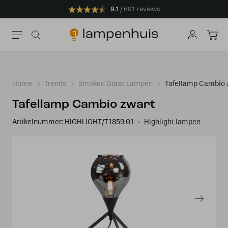
9.1
691 reviews
Home
Trends
Smoked Glass Lampen
Tafellamp Cambio 
Tafellamp Cambio zwart
Artikelnummer:
HIGHLIGHT/T1859.01
Highlight lampen