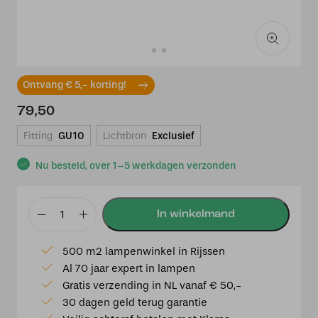
Ontvang € 5,- korting!
79,50
Fitting
GU10
Lichtbron
Exclusief
Nu besteld, over 1–5 werkdagen verzonden
Spot
Trend
500 m2 lampenwinkel in Rijssen
2
Al 70 jaar expert in lampen
lichts
Gratis verzending in NL vanaf € 50,-
balk
30 dagen geld terug garantie
zw/go