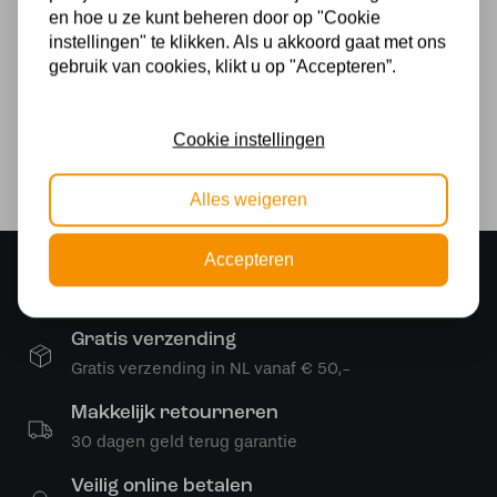
en hoe u ze kunt beheren door op "Cookie
Fitting
instellingen" te klikken. Als u akkoord gaat met ons
gebruik van cookies, klikt u op "Accepteren”.
LED
Stijl
Cookie instellingen
Design
Alles weigeren
Accepteren
Sfeervolle showroom
500 m2 lampenwinkel in Rijssen
Gratis verzending
Gratis verzending in NL vanaf € 50,-
Makkelijk retourneren
30 dagen geld terug garantie
Veilig online betalen