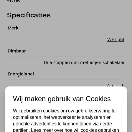
€6.95
Specificaties
Merk
WF light
Dimbaar
Drie stappen dim met eigen schakelaar
Energielabel
A ++ – E
Met lichtbron
Wij maken gebruik van Cookies
Exclusief
Wij gebruiken cookies om uw gebruikservaring te
optimaliseren, het webverkeer te analyseren en
Kleur
gerichte advertenties te kunnen tonen via derde
partijen. Lees meer over hoe wij cookies gebruiken
Grijs