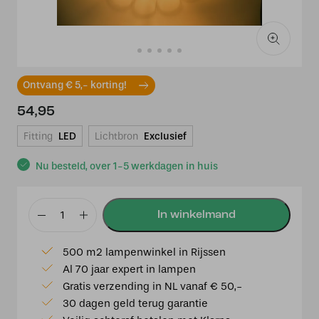
Ontvang € 5,- korting!
54,95
Fitting
LED
Lichtbron
Exclusief
Nu besteld, over 1-5 werkdagen in huis
Plafond/Wandlamp
Sun
500 m2 lampenwinkel in Rijssen
40
Al 70 jaar expert in lampen
cm
Gratis verzending in NL vanaf € 50,-
aantal
30 dagen geld terug garantie