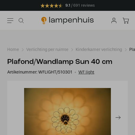
9.1
691 reviews
Home
Verlichting per ruimte
Kinderkamer verlichting
Pl
Plafond/Wandlamp Sun 40 cm
Artikelnummer:
WFLIGHT/510301
WF light