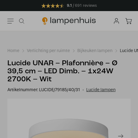
9.1
691 reviews
Home
Verlichting per ruimte
Bijkeuken lampen
Lucide U
Lucide UNAR – Plafonnière – Ø
39,5 cm – LED Dimb. – 1x24W
2700K – Wit
Artikelnummer:
LUCIDE/79185/40/31
Lucide lampen