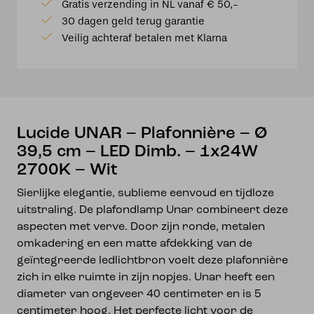
Gratis verzending in NL vanaf € 50,-
-
30 dagen geld terug garantie
Ø
Veilig achteraf betalen met Klarna
39,5
cm
-
LED
Dimb.
-
Lucide UNAR – Plafonnière – Ø
1x24W
39,5 cm – LED Dimb. – 1x24W
2700K
2700K – Wit
-
Wit
Sierlijke elegantie, sublieme eenvoud en tijdloze
aantal
uitstraling. De plafondlamp Unar combineert deze
aspecten met verve. Door zijn ronde, metalen
omkadering en een matte afdekking van de
geïntegreerde ledlichtbron voelt deze plafonnière
zich in elke ruimte in zijn nopjes. Unar heeft een
diameter van ongeveer 40 centimeter en is 5
centimeter hoog. Het perfecte licht voor de