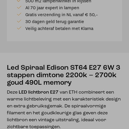
500 m2 lampenwinkel in Rijssen
Edison
Al 70 jaar expert in lampen
ST64
Gratis verzending in NL vanaf € 50,-
E27
30 dagen geld terug garantie
6W
Veilig achteraf betalen met Klarna
3
stappen
dimtone
2200k
-
2700k
Led Spiraal Edison ST64 E27 6W 3
goud
stappen dimtone 2200k – 2700k
490L
goud 490L memory
memory
aantal
Deze
LED lichtbron E27
van ETH combineert een
warme lichtbeleving met een karakteristiek design
en extra gebruiksgemak. De spiraalvormige
filament en het goudkleurige glas geven deze
lichtbron een vintage uitstraling, ideaal voor
zichtbare toepassingen.