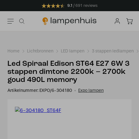
9.1
691 reviews
Home
Lichtbronnen
LED lampen
3 stappen ledlampen
Led Spiraal Edison ST64 E27 6W 3
stappen dimtone 2200k – 2700k
goud 490L memory
Artikelnummer:
EXPO/6-304180
Expo lampen