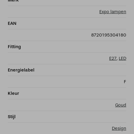
Merk
Expo lampen
EAN
8720195304180
Fitting
E27
,
LED
Energielabel
F
Kleur
Goud
Stijl
Design