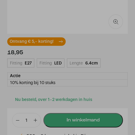
Ontvang € 5,- korting!
18,95
Fitting
E27
Fitting
LED
Lengte
6.4cm
Actie
10% korting bij 10 stuks
Nu besteld, over 1-2 werkdagen in huis
Led
Spiraal