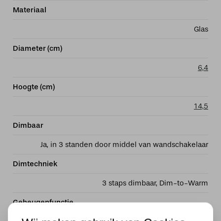
Materiaal
Glas
Diameter (cm)
6,4
Hoogte (cm)
14,5
Dimbaar
Ja, in 3 standen door middel van wandschakelaar
Dimtechniek
3 staps dimbaar, Dim-to-Warm
Geheugenfunctie