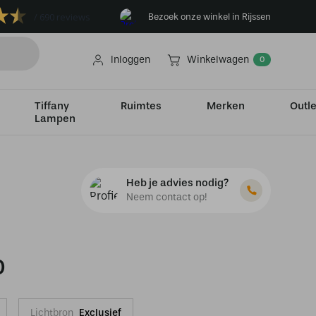
690 reviews
Bezoek onze winkel in Rijssen
Inloggen
Winkelwagen
0
Tiffany
Ruimtes
Merken
Outle
Lampen
Heb je advies nodig?
Neem contact op!
0
Lichtbron
Exclusief