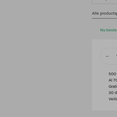
Alle productsp
Nu beste
Hangla
Vintage
High
500 
20's
Al 7
Nikkel
Grat
aantal
30 d
Veil