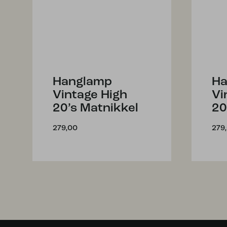
Hanglamp
Ha
Vintage High
Vi
20’s Matnikkel
20
279,00
279