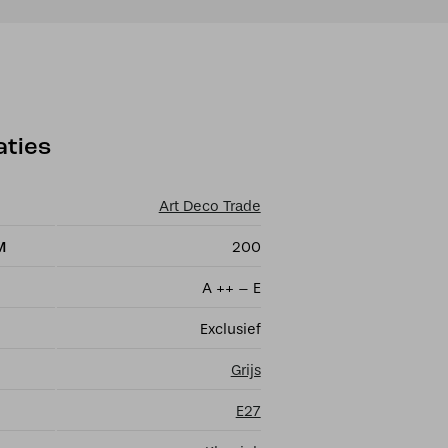
aties
Art Deco Trade
M
200
A ++ – E
Exclusief
Grijs
E27