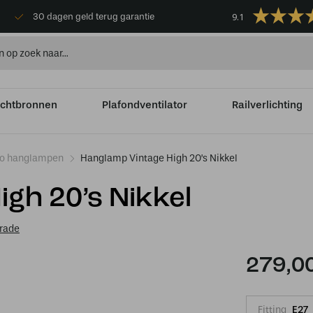
9.1
30 dagen geld terug garantie
ichtbronnen
Plafondventilator
Railverlichting
co hanglampen
Hanglamp Vintage High 20’s Nikkel
gh 20’s Nikkel
Trade
279,0
Fitting
E27