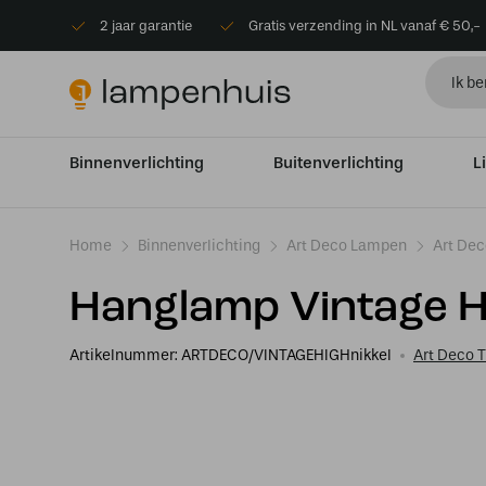
2 jaar garantie
Gratis verzending in NL vanaf € 50,-
Binnenverlichting
Buitenverlichting
L
Home
Binnenverlichting
Art Deco Lampen
Art De
Hanglamp Vintage Hi
Artikelnummer:
ARTDECO/VINTAGEHIGHnikkel
Art Deco 